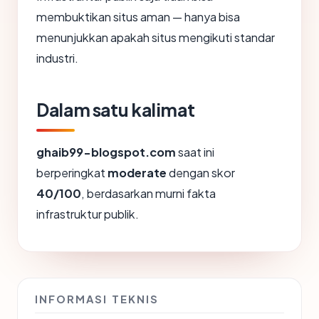
membuktikan situs aman — hanya bisa
menunjukkan apakah situs mengikuti standar
industri.
Dalam satu kalimat
ghaib99-blogspot.com
saat ini
berperingkat
moderate
dengan skor
40/100
, berdasarkan murni fakta
infrastruktur publik.
INFORMASI TEKNIS