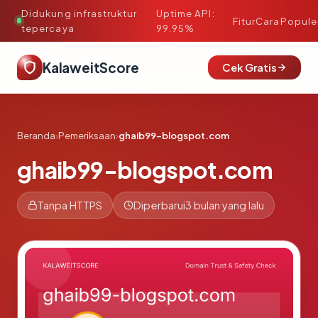
Didukung infrastruktur
Uptime API:
·
Fitur
Cara
Popule
tepercaya
99.95%
KalaweitScore
Cek Gratis
Beranda
›
Pemeriksaan
›
ghaib99-blogspot.com
ghaib99-blogspot.com
Tanpa HTTPS
Diperbarui
3 bulan yang lalu