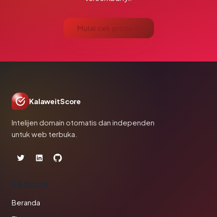
Mulai cek gratis →
KalaweitScore
Intelijen domain otomatis dan independen
untuk web terbuka.
PRODUK
Beranda