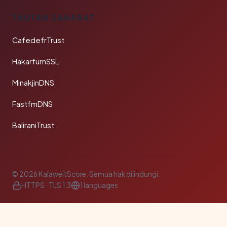
TAUTAN SAHABAT
CafedefrTrust
HakarfurnSSL
MinakjinDNS
FastfmDNS
BaliraniTrust
© 2026 KalaweitScore. Semua hak dilindungi.
HTTPS · TLS 1.3
1 languages