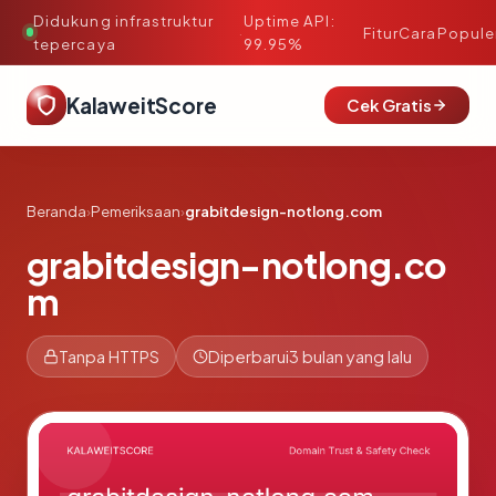
Didukung infrastruktur
Uptime API:
·
Fitur
Cara
Popule
tepercaya
99.95%
KalaweitScore
Cek Gratis
Beranda
›
Pemeriksaan
›
grabitdesign-notlong.com
grabitdesign-notlong.co
m
Tanpa HTTPS
Diperbarui
3 bulan yang lalu