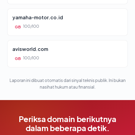
yamaha-motor.co.id
100/100
GB
avisworld.com
100/100
GB
Laporan ini dibuat otomatis dari sinyal teknis publik. Ini bukan
nasihat hukum atau finansial.
Periksa domain berikutnya
dalam beberapa detik.