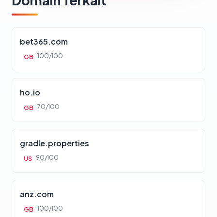
Domain Terkait
bet365.com
100/100
GB
ho.io
70/100
GB
gradle.properties
90/100
US
anz.com
100/100
GB