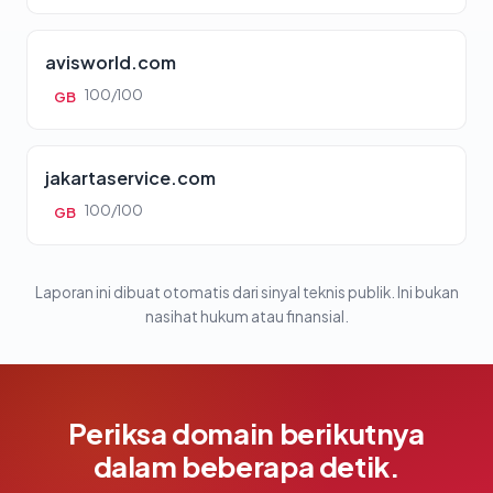
avisworld.com
100/100
GB
jakartaservice.com
100/100
GB
Laporan ini dibuat otomatis dari sinyal teknis publik. Ini bukan
nasihat hukum atau finansial.
Periksa domain berikutnya
dalam beberapa detik.