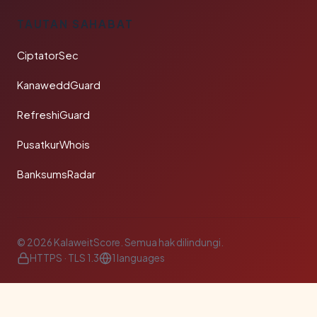
TAUTAN SAHABAT
CiptatorSec
KanaweddGuard
RefreshiGuard
PusatkurWhois
BanksumsRadar
© 2026 KalaweitScore. Semua hak dilindungi.
HTTPS · TLS 1.3
1 languages