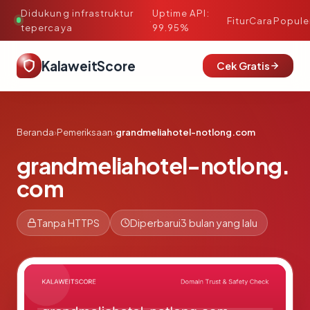
Didukung infrastruktur
Uptime API:
·
Fitur
Cara
Popule
tepercaya
99.95%
KalaweitScore
Cek Gratis
Beranda
›
Pemeriksaan
›
grandmeliahotel-notlong.com
grandmeliahotel-notlong.
com
Tanpa HTTPS
Diperbarui
3 bulan yang lalu