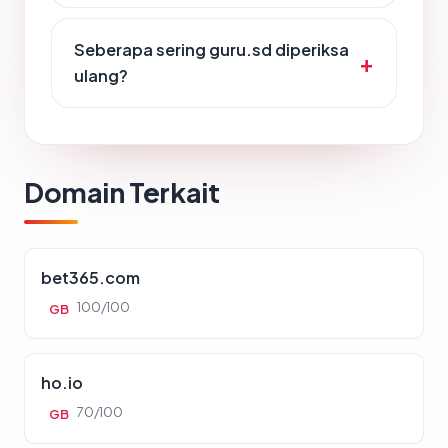
Seberapa sering guru.sd diperiksa
ulang?
Domain Terkait
bet365.com
100/100
GB
ho.io
70/100
GB