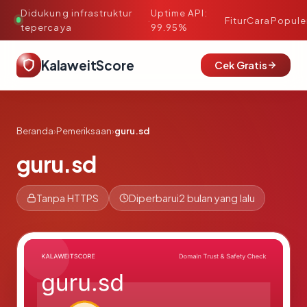
Didukung infrastruktur
Uptime API:
·
Fitur
Cara
Popule
tepercaya
99.95%
KalaweitScore
Cek Gratis
Beranda
›
Pemeriksaan
›
guru.sd
guru.sd
Tanpa HTTPS
Diperbarui
2 bulan yang lalu