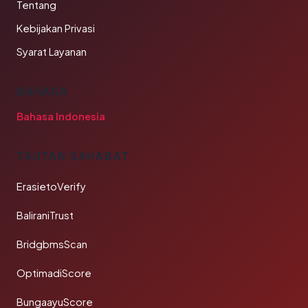
Tentang
Kebijakan Privasi
Syarat Layanan
BAHASA
Bahasa Indonesia
TAUTAN SAHABAT
ErasietoVerify
BaliraniTrust
BridgbmsScan
OptimadiScore
BungaayuScore