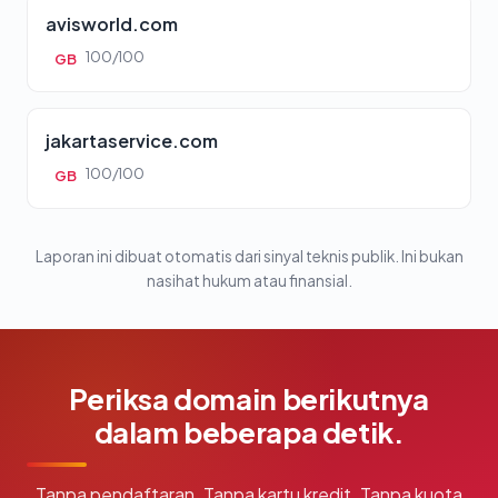
avisworld.com
100/100
GB
jakartaservice.com
100/100
GB
Laporan ini dibuat otomatis dari sinyal teknis publik. Ini bukan
nasihat hukum atau finansial.
Periksa domain berikutnya
dalam beberapa detik.
Tanpa pendaftaran. Tanpa kartu kredit. Tanpa kuota