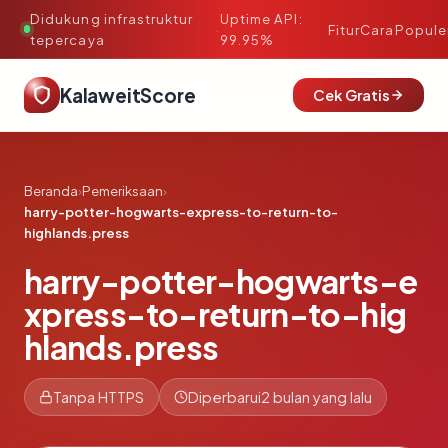
Didukung infrastruktur
Uptime API:
·
Fitur
Cara
Popule
tepercaya
99.95%
KalaweitScore
Cek Gratis
Beranda
›
Pemeriksaan
›
harry-potter-hogwarts-express-to-return-to-
highlands.press
harry-potter-hogwarts-e
xpress-to-return-to-hig
hlands.press
Tanpa HTTPS
Diperbarui
2 bulan yang lalu