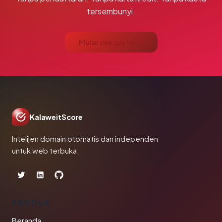
tersembunyi.
Mulai cek gratis →
KalaweitScore
Intelijen domain otomatis dan independen
untuk web terbuka.
PRODUK
Beranda