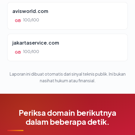
avisworld.com
100/100
GB
jakartaservice.com
100/100
GB
Laporan ini dibuat otomatis dari sinyal teknis publik. Ini bukan
nasihat hukum atau finansial.
Periksa domain berikutnya
dalam beberapa detik.