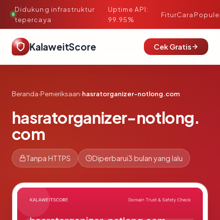
Didukung infrastruktur
Uptime API:
·
Fitur
Cara
Popule
tepercaya
99.95%
KalaweitScore
Cek Gratis
Beranda
›
Pemeriksaan
›
hasratorganizer-notlong.com
hasratorganizer-notlong.
com
Tanpa HTTPS
Diperbarui
3 bulan yang lalu