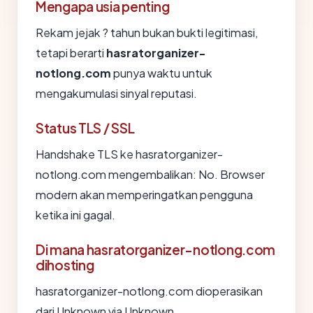
Mengapa usia penting
Rekam jejak ? tahun bukan bukti legitimasi,
tetapi berarti
hasratorganizer-
notlong.com
punya waktu untuk
mengakumulasi sinyal reputasi.
Status TLS / SSL
Handshake TLS ke hasratorganizer-
notlong.com mengembalikan: No. Browser
modern akan memperingatkan pengguna
ketika ini gagal.
Di mana hasratorganizer-notlong.com
dihosting
hasratorganizer-notlong.com dioperasikan
dari Unknown via Unknown.