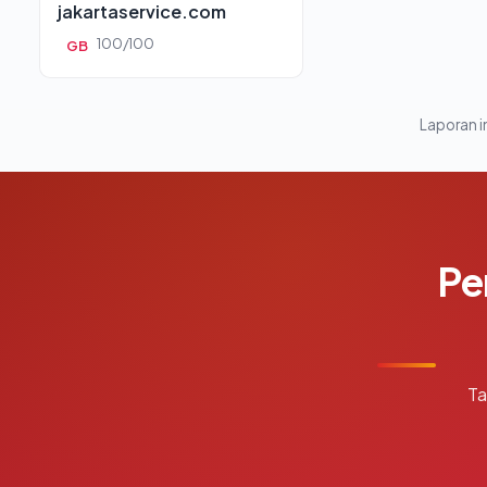
jakartaservice.com
100/100
GB
Laporan in
Pe
Ta