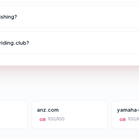
ishing?
riding.club?
anz.com
yamaha-
100/100
100/
GB
GB