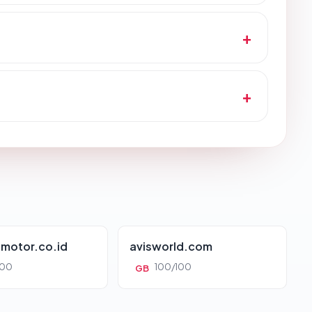
motor.co.id
avisworld.com
100
100/100
GB