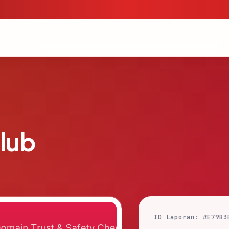
club
ID Laporan: #E79B3