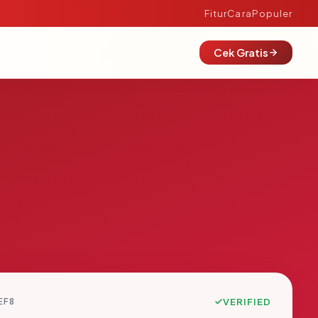
Fitur
Cara
Populer
Cek Gratis
EF8
VERIFIED