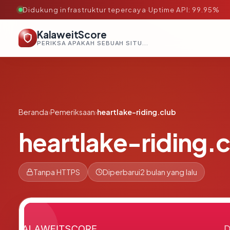
Didukung infrastruktur tepercaya
·
Uptime API: 99.95%
KalaweitScore
PERIKSA APAKAH SEBUAH SITUS AMAN, TEPERCAYA, DAN TERVERIFIKASI DALAM HITUNGAN DETIK.
Beranda
›
Pemeriksaan
›
heartlake-riding.club
heartlake-riding.
Tanpa HTTPS
Diperbarui
2 bulan yang lalu