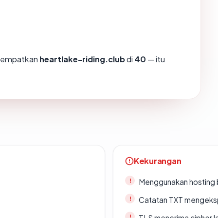
enempatkan
heartlake-riding.club
di
40
— itu
Kekurangan
Menggunakan hosting 
Catatan TXT mengeksp
TLS menerima cipher 