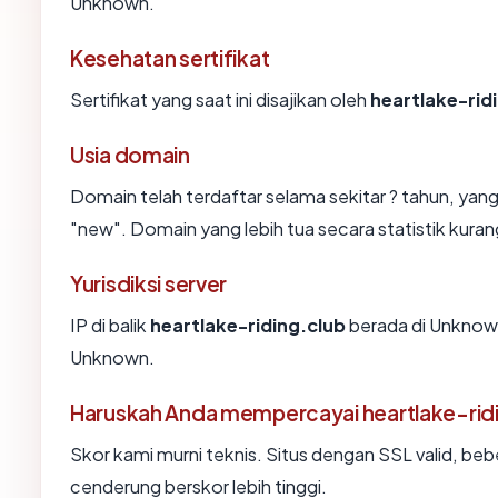
Unknown.
Kesehatan sertifikat
Sertifikat yang saat ini disajikan oleh
heartlake-rid
Usia domain
Domain telah terdaftar selama sekitar ? tahun, 
"new". Domain yang lebih tua secara statistik kurang
Yurisdiksi server
IP di balik
heartlake-riding.club
berada di Unknown
Unknown.
Haruskah Anda mempercayai heartlake-rid
Skor kami murni teknis. Situs dengan SSL valid, beb
cenderung berskor lebih tinggi.