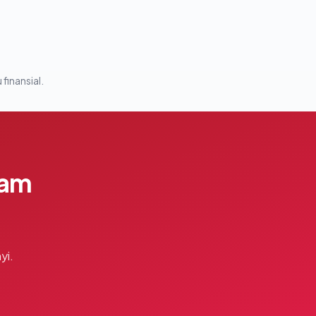
 finansial.
lam
yi.