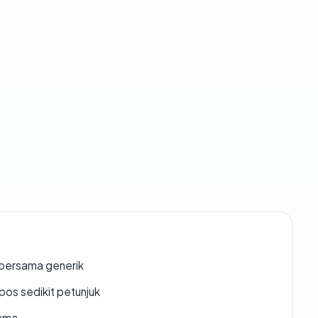
bersama generik
os sedikit petunjuk
lama