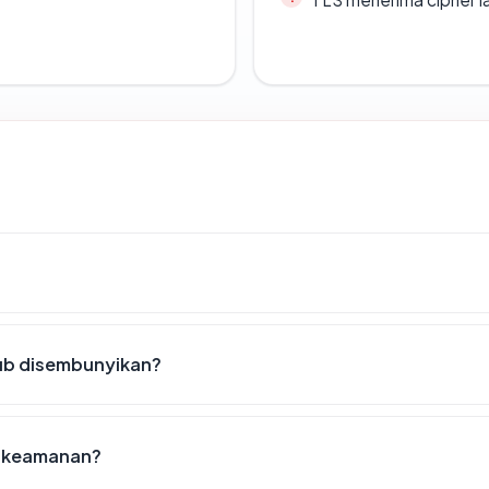
lub disembunyikan?
st keamanan?