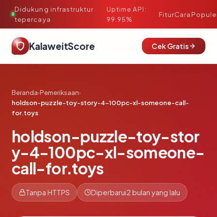
Didukung infrastruktur
Uptime API:
·
Fitur
Cara
Popule
tepercaya
99.95%
KalaweitScore
Cek Gratis
Beranda
›
Pemeriksaan
›
holdson-puzzle-toy-story-4-100pc-xl-someone-call-
for.toys
holdson-puzzle-toy-stor
y-4-100pc-xl-someone-
call-for.toys
Tanpa HTTPS
Diperbarui
2 bulan yang lalu