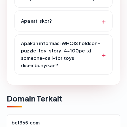
Apa arti skor?
Apakah informasi WHOIS holdson-
puzzle-toy-story-4-100pc-xl-
someone-call-for.toys
disembunyikan?
Domain Terkait
bet365.com