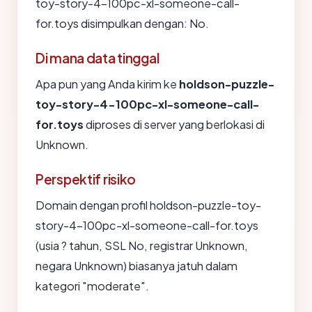
toy-story-4-100pc-xl-someone-call-
for.toys disimpulkan dengan: No.
Di mana data tinggal
Apa pun yang Anda kirim ke
holdson-puzzle-
toy-story-4-100pc-xl-someone-call-
for.toys
diproses di server yang berlokasi di
Unknown.
Perspektif risiko
Domain dengan profil holdson-puzzle-toy-
story-4-100pc-xl-someone-call-for.toys
(usia ? tahun, SSL No, registrar Unknown,
negara Unknown) biasanya jatuh dalam
kategori "moderate".