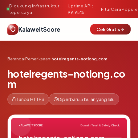
Didukung infrastruktur
Uptime API:
·
Fitur
Cara
Popule
tepercaya
99.95%
KalaweitScore
Cek Gratis
Beranda
›
Pemeriksaan
›
hotelregents-notlong.com
hotelregents-notlong.co
m
Tanpa HTTPS
Diperbarui
3 bulan yang lalu