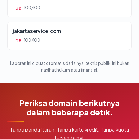
100/100
GB
jakartaservice.com
100/100
GB
Laporan ini dibuat otomatis dari sinyal teknis publik. Ini bukan
nasihat hukum atau finansial.
Periksa domain berikutnya
dalam beberapa detik.
Tanpa pendaftaran. Tanpa kartu kredit. Tanpa kuota
tersembunyi.