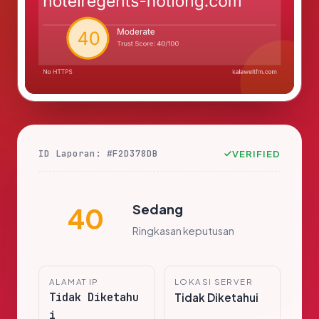
ID Laporan: #F2D378DB
VERIFIED
Sedang
40
Ringkasan keputusan
ALAMAT IP
LOKASI SERVER
Tidak Diketahu
Tidak Diketahui
i