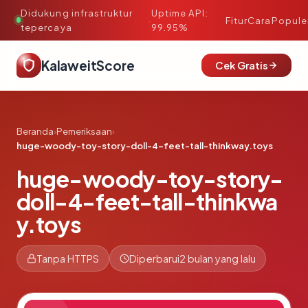
Didukung infrastruktur
Uptime API:
·
Fitur
Cara
Popule
tepercaya
99.95%
KalaweitScore
Cek Gratis
Beranda
›
Pemeriksaan
›
huge-woody-toy-story-doll-4-feet-tall-thinkway.toys
huge-woody-toy-story-
doll-4-feet-tall-thinkwa
y.toys
Tanpa HTTPS
Diperbarui
2 bulan yang lalu