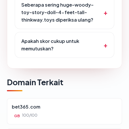
Seberapa sering huge-woody-
toy-story-doll-4-feet-tall-
thinkway.toys diperiksa ulang?
Apakah skor cukup untuk
memutuskan?
Domain Terkait
bet365.com
100/100
GB