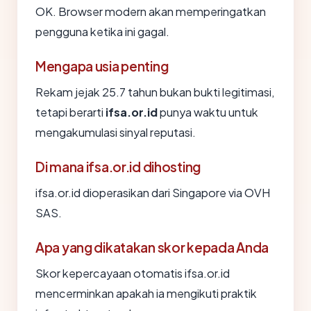
OK. Browser modern akan memperingatkan
pengguna ketika ini gagal.
Mengapa usia penting
Rekam jejak 25.7 tahun bukan bukti legitimasi,
tetapi berarti
ifsa.or.id
punya waktu untuk
mengakumulasi sinyal reputasi.
Di mana ifsa.or.id dihosting
ifsa.or.id dioperasikan dari Singapore via OVH
SAS.
Apa yang dikatakan skor kepada Anda
Skor kepercayaan otomatis ifsa.or.id
mencerminkan apakah ia mengikuti praktik