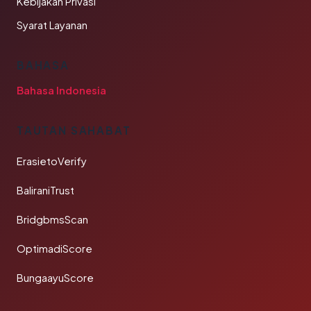
Kebijakan Privasi
Syarat Layanan
BAHASA
Bahasa Indonesia
TAUTAN SAHABAT
ErasietoVerify
BaliraniTrust
BridgbmsScan
OptimadiScore
BungaayuScore