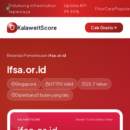
Didukung infrastruktur
Uptime API:
·
Fitur
Cara
Popule
tepercaya
99.95%
KalaweitScore
Cek Gratis
Beranda
›
Pemeriksaan
›
ifsa.or.id
ifsa.or.id
Singapore
HTTPS Valid
25.7 tahun
Diperbarui
3 bulan yang lalu