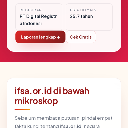
REGISTRAR
USIA DOMAIN
PT Digital Registr
25.7 tahun
a Indonesi
Laporan lengkap ↓
Cek Gratis
ifsa.or.id di bawah
mikroskop
Sebelum membaca putusan, pindai empat
fakta kunci tentang
ifsa.or.id
: negara