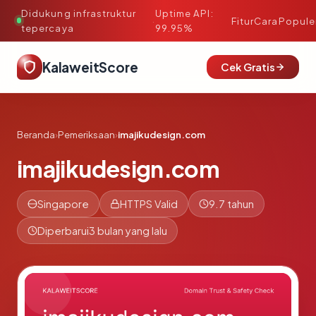
Didukung infrastruktur
Uptime API:
·
Fitur
Cara
Popule
tepercaya
99.95%
KalaweitScore
Cek Gratis
Beranda
›
Pemeriksaan
›
imajikudesign.com
imajikudesign.com
Singapore
HTTPS Valid
9.7 tahun
Diperbarui
3 bulan yang lalu