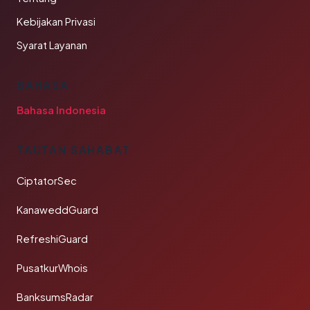
Kebijakan Privasi
Syarat Layanan
BAHASA
Bahasa Indonesia
TAUTAN SAHABAT
CiptatorSec
KanaweddGuard
RefreshiGuard
PusatkurWhois
BanksumsRadar