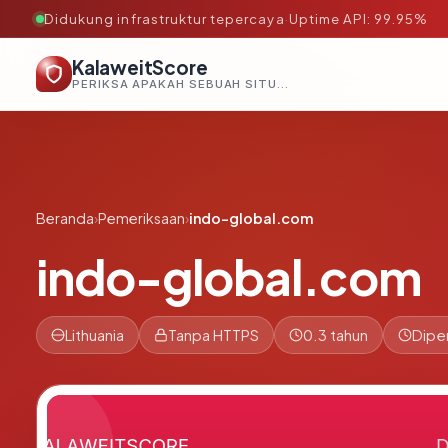
Didukung infrastruktur tepercaya
·
Uptime API: 99.95%
KalaweitScore
PERIKSA APAKAH SEBUAH SITUS AMAN, TEPERCAYA, DAN TERVERIFIKASI DALAM HITUNGAN DETIK.
Beranda
›
Pemeriksaan
›
indo-global.com
indo-global.com
Lithuania
Tanpa HTTPS
0.3 tahun
Dipe