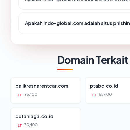
Apakah indo-global.com adalah situs phishi
Domain Terkait
balikresnarentcar.com
ptabc.co.id
95/100
55/100
LT
LT
dutaniaga.co.id
70/100
LT