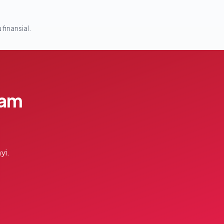
 finansial.
lam
yi.