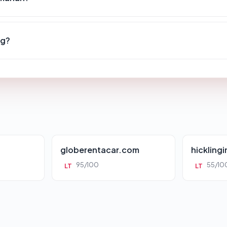
ng?
globerentacar.com
hickling
95/100
55/10
LT
LT