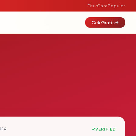
Fitur
Cara
Populer
Cek Gratis
DC4
VERIFIED