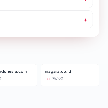
indonesia.com
niagara.co.id
0
95/100
LT