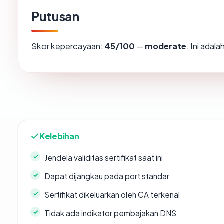
Putusan
Skor kepercayaan:
45/100
—
moderate
. Ini adal
Kelebihan
Jendela validitas sertifikat saat ini
Dapat dijangkau pada port standar
Sertifikat dikeluarkan oleh CA terkenal
Tidak ada indikator pembajakan DNS