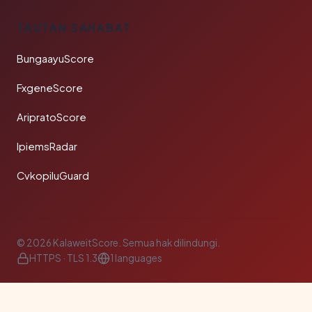
TAUTAN SAHABAT
BungaayuScore
FxgeneScore
AripratoScore
IpiemsRadar
CvkopiluGuard
© 2026 KalaweitScore. Semua hak dilindungi.
HTTPS · TLS 1.3
1 languages