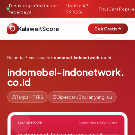
Didukung infrastruktur
Uptime API:
·
Fitur
Cara
Popule
tepercaya
99.95%
KalaweitScore
Cek Gratis
Beranda
›
Pemeriksaan
›
indomebel-indonetwork.co.id
indomebel-indonetwork.
co.id
Tanpa HTTPS
Diperbarui
3 bulan yang lalu