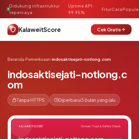
Didukung infrastruktur
Uptime API:
·
Fitur
Cara
Popule
tepercaya
99.95%
KalaweitScore
Cek Gratis
Beranda
›
Pemeriksaan
›
indosaktisejati-notlong.com
indosaktisejati-notlong.c
om
Tanpa HTTPS
Diperbarui
3 bulan yang lalu