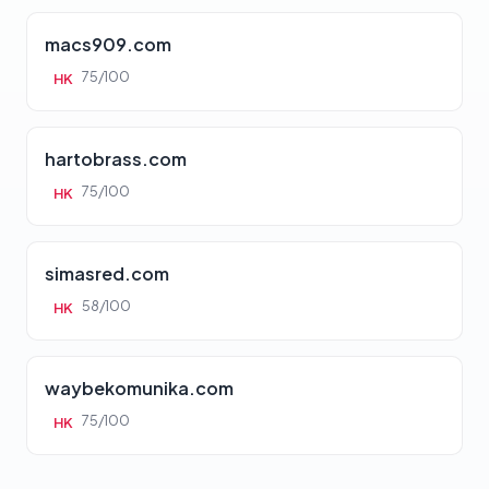
macs909.com
75/100
HK
hartobrass.com
75/100
HK
simasred.com
58/100
HK
waybekomunika.com
75/100
HK