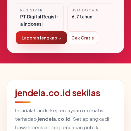
REGISTRAR
USIA DOMAIN
PT Digital Registr
6.7 tahun
a Indonesi
Laporan lengkap ↓
Cek Gratis
jendela.co.id sekilas
Ini adalah audit kepercayaan otomatis
terhadap
jendela.co.id
. Setiap angka di
bawah berasal dari pencarian publik