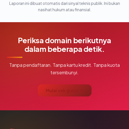
Laporan ini dibuat otomatis dari sinyal teknis publik. Ini bukan
nasihat hukum atau finansial.
Periksa domain berikutnya
dalam beberapa detik.
Tanpa pendaftaran. Tanpa kartu kredit. Tanpa kuota
tersembunyi.
Mulai cek gratis →