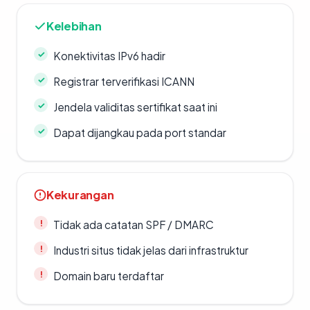
Kelebihan
Konektivitas IPv6 hadir
Registrar terverifikasi ICANN
Jendela validitas sertifikat saat ini
Dapat dijangkau pada port standar
Kekurangan
Tidak ada catatan SPF / DMARC
Industri situs tidak jelas dari infrastruktur
Domain baru terdaftar