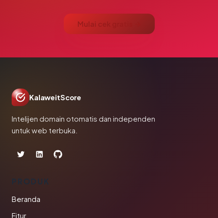
Mulai cek gratis →
KalaweitScore
Intelijen domain otomatis dan independen
untuk web terbuka.
PRODUK
Beranda
Fitur