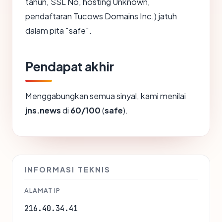
tahun, SSL No, hosting Unknown,
pendaftaran Tucows Domains Inc.) jatuh
dalam pita "safe".
Pendapat akhir
Menggabungkan semua sinyal, kami menilai
jns.news
di
60/100
(
safe
).
INFORMASI TEKNIS
ALAMAT IP
216.40.34.41