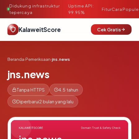
Didukung infrastruktur
Uptime API:
·
Fitur
Cara
Popule
tepercaya
99.95%
KalaweitScore
Cek Gratis
Beranda
›
Pemeriksaan
›
jns.news
jns.news
Tanpa HTTPS
4.5 tahun
Diperbarui
2 bulan yang lalu