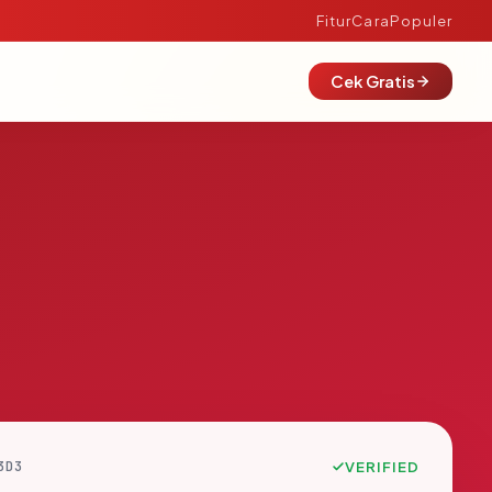
Fitur
Cara
Populer
Cek Gratis
3D3
VERIFIED