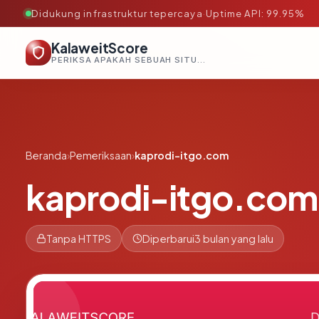
Didukung infrastruktur tepercaya
·
Uptime API: 99.95%
KalaweitScore
PERIKSA APAKAH SEBUAH SITUS AMAN, TEPERCAYA, DAN TERVERIFIKASI DALAM HITUNGAN DETIK.
Beranda
›
Pemeriksaan
›
kaprodi-itgo.com
kaprodi-itgo.com
Tanpa HTTPS
Diperbarui
3 bulan yang lalu