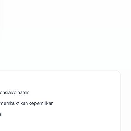
densial/dinamis
ak membuktikan kepemilikan
si