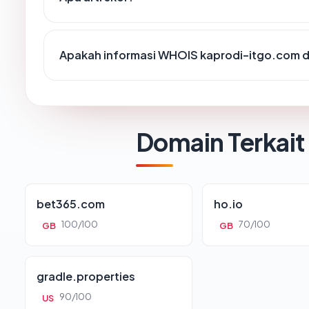
Apakah informasi WHOIS kaprodi-itgo.com 
Domain Terkait
bet365.com
ho.io
100/100
70/100
GB
GB
gradle.properties
90/100
US