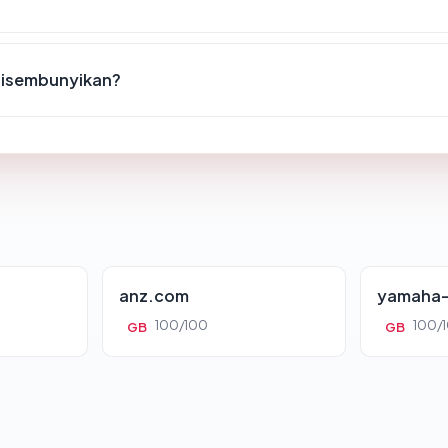
disembunyikan?
anz.com
yamaha-
100/100
100/
GB
GB