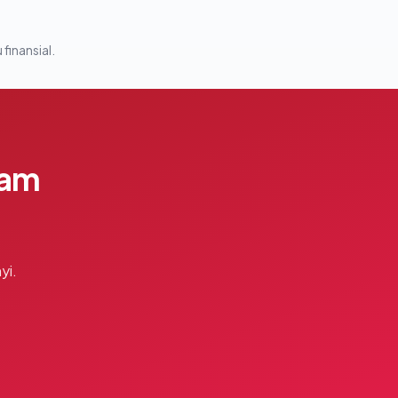
 finansial.
lam
yi.