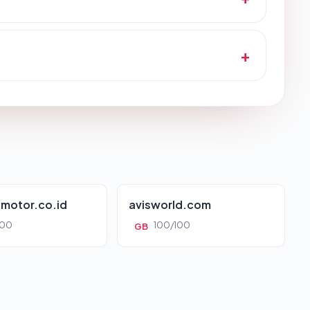
motor.co.id
avisworld.com
100
100/100
GB