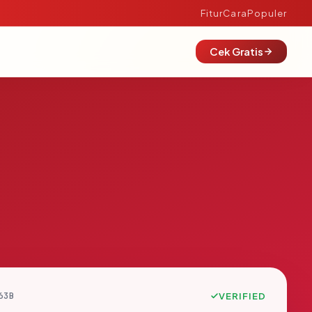
Fitur
Cara
Populer
Cek Gratis
63B
VERIFIED