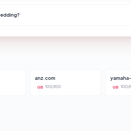
wedding?
anz.com
yamaha-
100/100
100/
GB
GB