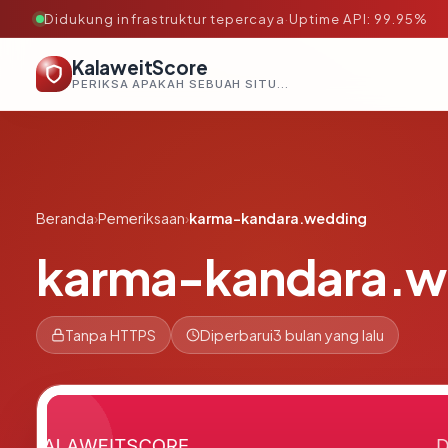
Didukung infrastruktur tepercaya
·
Uptime API: 99.95%
KalaweitScore
PERIKSA APAKAH SEBUAH SITUS AMAN, TEPERCAYA, DAN TERVERIFIKASI DALAM HITUNGAN DETIK.
Beranda
›
Pemeriksaan
›
karma-kandara.wedding
karma-kandara.w
Tanpa HTTPS
Diperbarui
3 bulan yang lalu