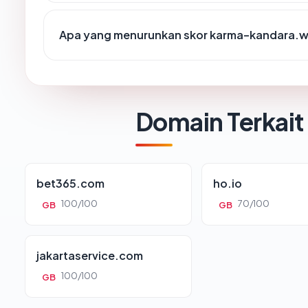
Apa yang menurunkan skor karma-kandara.
Domain Terkait
bet365.com
ho.io
100/100
70/100
GB
GB
jakartaservice.com
100/100
GB