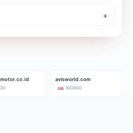
motor.co.id
avisworld.com
100
100/100
GB