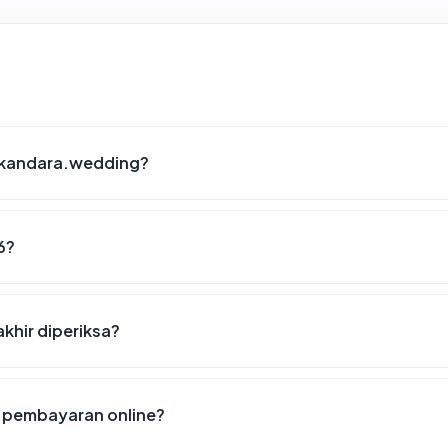
-kandara.wedding?
6?
khir diperiksa?
 pembayaran online?