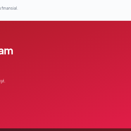
 finansial.
lam
yi.