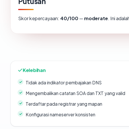
Putusan
Skor kepercayaan:
40/100
—
moderate
. Ini ada
Kelebihan
Tidak ada indikator pembajakan DNS
Mengembalikan catatan SOA dan TXT yang valid
Terdaftar pada registrar yang mapan
Konfigurasi nameserver konsisten