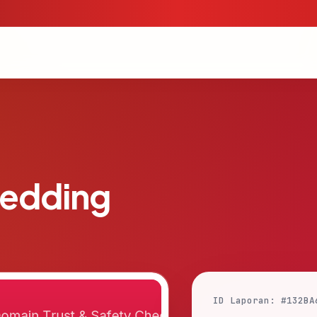
edding
ID Laporan: #132BA