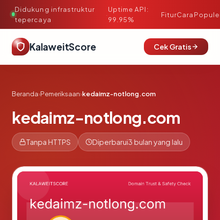
Didukung infrastruktur
Uptime API:
·
Fitur
Cara
Popule
tepercaya
99.95%
KalaweitScore
Cek Gratis
Beranda
›
Pemeriksaan
›
kedaimz-notlong.com
kedaimz-notlong.com
Tanpa HTTPS
Diperbarui
3 bulan yang lalu