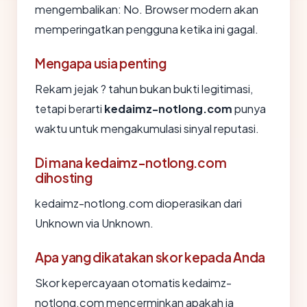
mengembalikan: No. Browser modern akan
memperingatkan pengguna ketika ini gagal.
Mengapa usia penting
Rekam jejak ? tahun bukan bukti legitimasi,
tetapi berarti
kedaimz-notlong.com
punya
waktu untuk mengakumulasi sinyal reputasi.
Di mana kedaimz-notlong.com
dihosting
kedaimz-notlong.com dioperasikan dari
Unknown via Unknown.
Apa yang dikatakan skor kepada Anda
Skor kepercayaan otomatis kedaimz-
notlong.com mencerminkan apakah ia