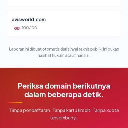
avisworld.com
100/100
GB
Laporan ini dibuat otomatis dari sinyal teknis publik. Ini bukan
nasihat hukum atau finansial.
Periksa domain berikutnya
dalam beberapa detik.
Tanpa pendaftaran. Tanpa kartu kredit. Tanpa kuota
tersembunyi.