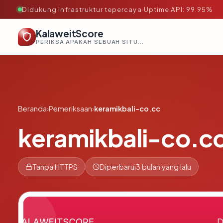
Didukung infrastruktur tepercaya
·
Uptime API: 99.95%
KalaweitScore
PERIKSA APAKAH SEBUAH SITUS AMAN, TEPERCAYA, DAN TERVERIFIKASI DALAM HITUNGAN DETIK.
Beranda
›
Pemeriksaan
›
keramikbali-co.cc
keramikbali-co.c
Tanpa HTTPS
Diperbarui
3 bulan yang lalu