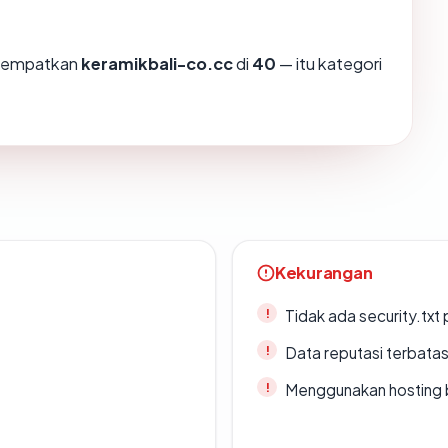
enempatkan
keramikbali-co.cc
di
40
— itu kategori
Kekurangan
Tidak ada security.txt 
Data reputasi terbata
Menggunakan hosting 