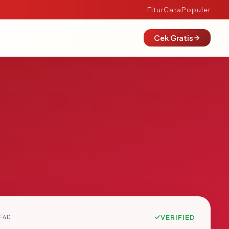
Fitur
Cara
Populer
Cek Gratis
F4C
VERIFIED