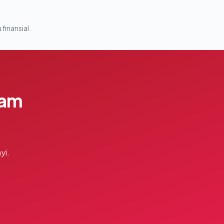
 finansial.
lam
yi.