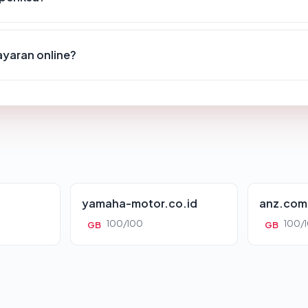
yaran online?
yamaha-motor.co.id
anz.com
100/100
100/
GB
GB