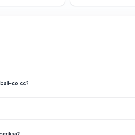
kbali-co.cc?
iperiksa?