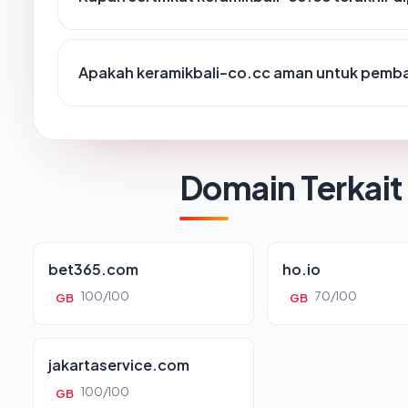
Apakah keramikbali-co.cc aman untuk pemba
Domain Terkait
bet365.com
ho.io
100/100
70/100
GB
GB
jakartaservice.com
100/100
GB