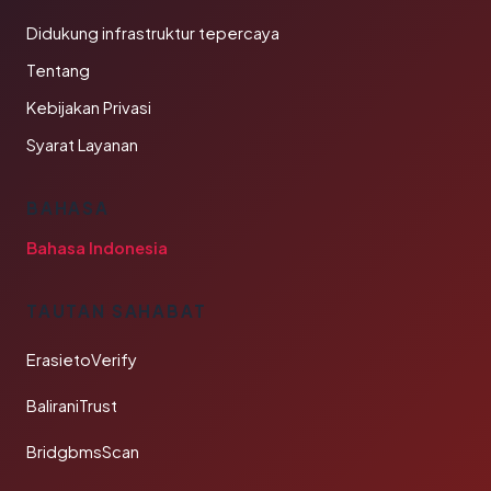
Didukung infrastruktur tepercaya
Tentang
Kebijakan Privasi
Syarat Layanan
BAHASA
Bahasa Indonesia
TAUTAN SAHABAT
ErasietoVerify
BaliraniTrust
BridgbmsScan