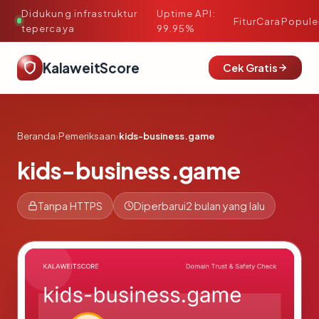
Didukung infrastruktur
Uptime API:
·
Fitur
Cara
Popule
tepercaya
99.95%
KalaweitScore
Cek Gratis
Beranda
›
Pemeriksaan
›
kids-business.game
kids-business.game
Tanpa HTTPS
Diperbarui
2 bulan yang lalu