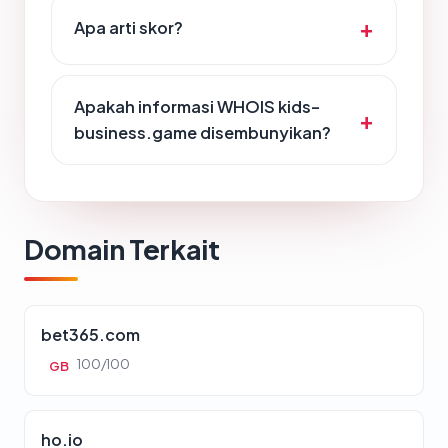
Apa arti skor?
Apakah informasi WHOIS kids-
business.game disembunyikan?
Domain Terkait
bet365.com
100/100
GB
ho.io