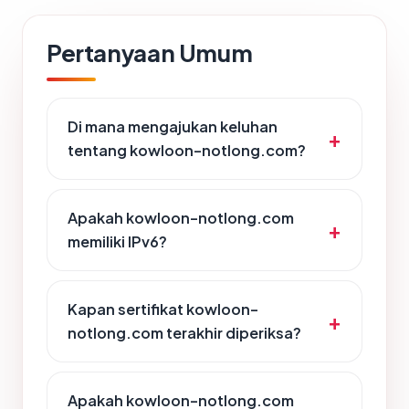
Pertanyaan Umum
Di mana mengajukan keluhan
tentang kowloon-notlong.com?
Apakah kowloon-notlong.com
memiliki IPv6?
Kapan sertifikat kowloon-
notlong.com terakhir diperiksa?
Apakah kowloon-notlong.com