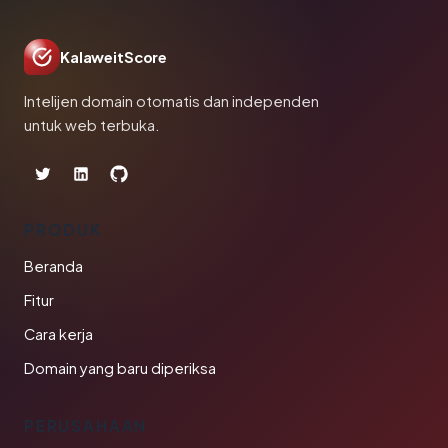
KalaweitScore
Intelijen domain otomatis dan independen
untuk web terbuka.
PRODUK
Beranda
Fitur
Cara kerja
Domain yang baru diperiksa
PERUSAHAAN