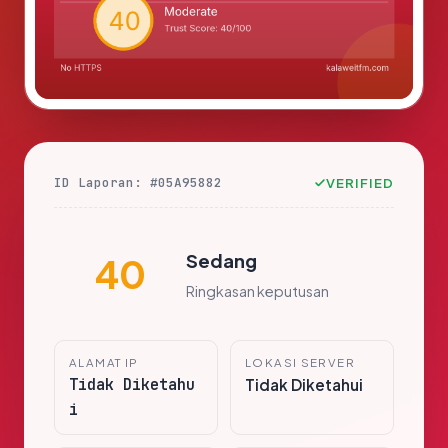
ID Laporan: #05A95882
VERIFIED
Sedang
40
Ringkasan keputusan
ALAMAT IP
LOKASI SERVER
Tidak Diketahu
Tidak Diketahui
i