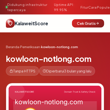
Didukung infrastruktur
Uptime API:
·
Fitur
Cara
Popule
tepercaya
99.95%
KalaweitScore
Cek Gratis
Beranda
›
Pemeriksaan
›
kowloon-notlong.com
kowloon-notlong.com
Tanpa HTTPS
Diperbarui
3 bulan yang lalu