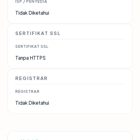
ISP / PENYEDIA
Tidak Diketahui
SERTIFIKAT SSL
SERTIFIKAT SSL
Tanpa HTTPS
REGISTRAR
REGISTRAR
Tidak Diketahui