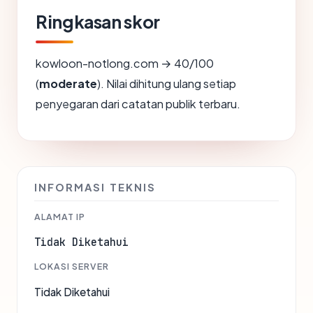
Ringkasan skor
kowloon-notlong.com → 40/100
(
moderate
). Nilai dihitung ulang setiap
penyegaran dari catatan publik terbaru.
INFORMASI TEKNIS
ALAMAT IP
Tidak Diketahui
LOKASI SERVER
Tidak Diketahui