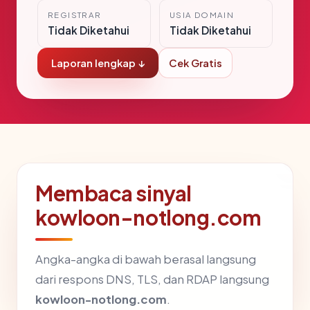
REGISTRAR
USIA DOMAIN
Tidak Diketahui
Tidak Diketahui
Laporan lengkap ↓
Cek Gratis
Membaca sinyal
kowloon-notlong.com
Angka-angka di bawah berasal langsung
dari respons DNS, TLS, dan RDAP langsung
kowloon-notlong.com
.