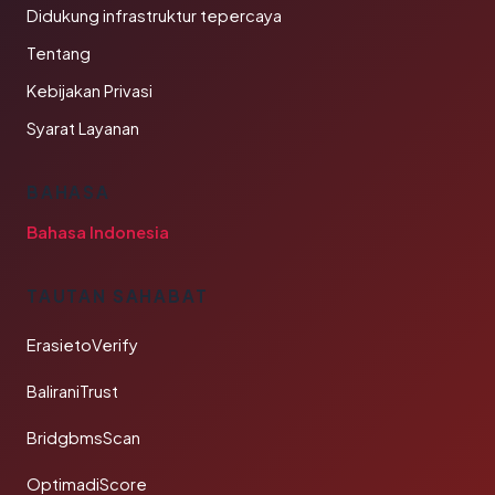
Didukung infrastruktur tepercaya
Tentang
Kebijakan Privasi
Syarat Layanan
BAHASA
Bahasa Indonesia
TAUTAN SAHABAT
ErasietoVerify
BaliraniTrust
BridgbmsScan
OptimadiScore