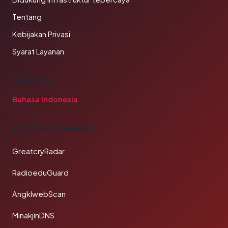
Tentang
Kebijakan Privasi
Syarat Layanan
BAHASA
Bahasa Indonesia
TAUTAN SAHABAT
GreatcryRadar
RadioeduGuard
AngklwebScan
MinakjinDNS