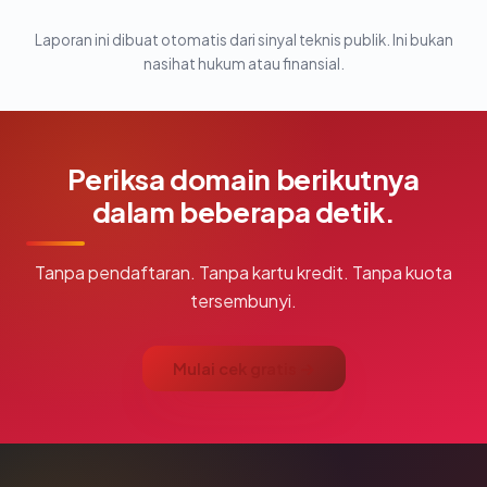
Laporan ini dibuat otomatis dari sinyal teknis publik. Ini bukan
nasihat hukum atau finansial.
Periksa domain berikutnya
dalam beberapa detik.
Tanpa pendaftaran. Tanpa kartu kredit. Tanpa kuota
tersembunyi.
Mulai cek gratis →