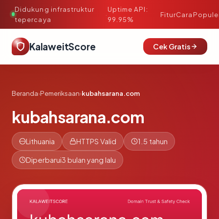
Didukung infrastruktur
Uptime API:
·
Fitur
Cara
Popule
tepercaya
99.95%
KalaweitScore
Cek Gratis
Beranda
›
Pemeriksaan
›
kubahsarana.com
kubahsarana.com
Lithuania
HTTPS Valid
1.5 tahun
Diperbarui
3 bulan yang lalu