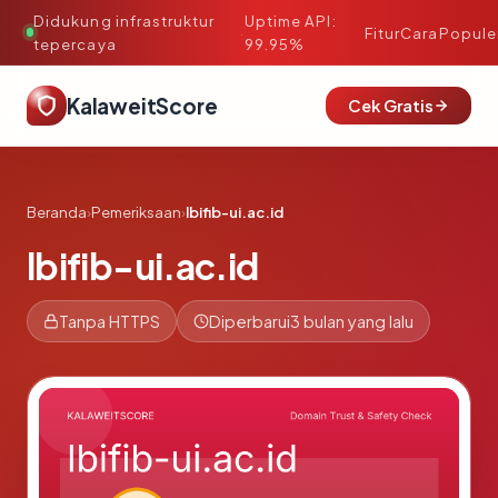
Didukung infrastruktur
Uptime API:
·
Fitur
Cara
Popule
tepercaya
99.95%
KalaweitScore
Cek Gratis
Beranda
›
Pemeriksaan
›
lbifib-ui.ac.id
lbifib-ui.ac.id
Tanpa HTTPS
Diperbarui
3 bulan yang lalu