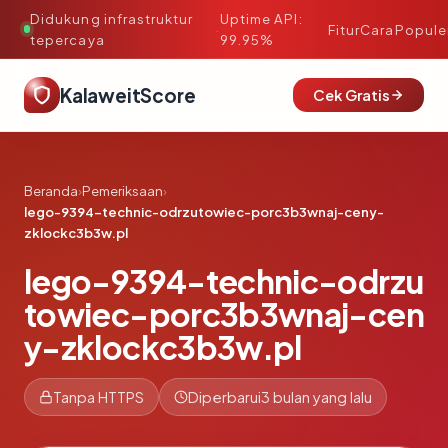
Didukung infrastruktur
Uptime API:
·
Fitur
Cara
Popule
tepercaya
99.95%
KalaweitScore
Cek Gratis
Beranda
›
Pemeriksaan
›
lego-9394-technic-odrzutowiec-porc3b3wnaj-ceny-
zklockc3b3w.pl
lego-9394-technic-odrzu
towiec-porc3b3wnaj-cen
y-zklockc3b3w.pl
Tanpa HTTPS
Diperbarui
3 bulan yang lalu