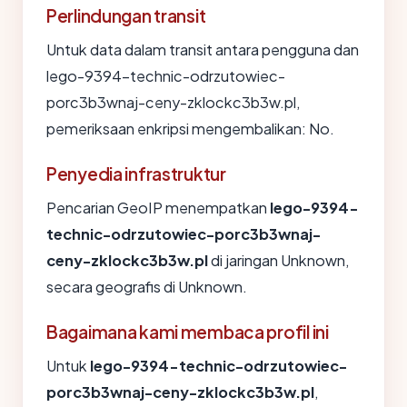
Perlindungan transit
Untuk data dalam transit antara pengguna dan
lego-9394-technic-odrzutowiec-
porc3b3wnaj-ceny-zklockc3b3w.pl,
pemeriksaan enkripsi mengembalikan: No.
Penyedia infrastruktur
Pencarian GeoIP menempatkan
lego-9394-
technic-odrzutowiec-porc3b3wnaj-
ceny-zklockc3b3w.pl
di jaringan Unknown,
secara geografis di Unknown.
Bagaimana kami membaca profil ini
Untuk
lego-9394-technic-odrzutowiec-
porc3b3wnaj-ceny-zklockc3b3w.pl
,