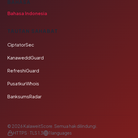
BAHASA
Bahasa Indonesia
TAUTAN SAHABAT
CiptatorSec
KanaweddGuard
RefreshiGuard
PusatkurWhois
BanksumsRadar
© 2026 KalaweitScore. Semua hak dilindungi.
HTTPS · TLS 1.3
1 languages