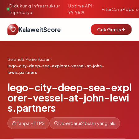
Didukung infrastruktur
Uptime API:
·
Fitur
Cara
Popule
tepercaya
99.95%
KalaweitScore
Cek Gratis
Beranda
›
Pemeriksaan
›
lego-city-deep-sea-explorer-vessel-at-john-
lewis.partners
lego-city-deep-sea-expl
orer-vessel-at-john-lewi
s.partners
Tanpa HTTPS
Diperbarui
2 bulan yang lalu