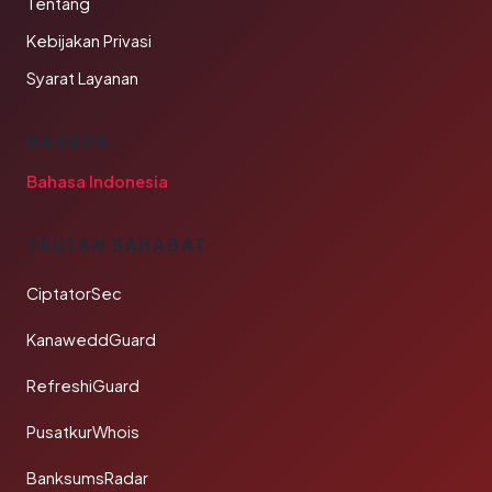
Tentang
Kebijakan Privasi
Syarat Layanan
BAHASA
Bahasa Indonesia
TAUTAN SAHABAT
CiptatorSec
KanaweddGuard
RefreshiGuard
PusatkurWhois
BanksumsRadar