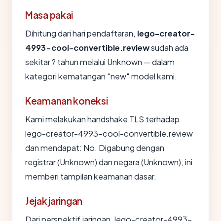
Masa pakai
Dihitung dari hari pendaftaran,
lego-creator-
4993-cool-convertible.review
sudah ada
sekitar ? tahun melalui Unknown — dalam
kategori kematangan "new" model kami.
Keamanan koneksi
Kami melakukan handshake TLS terhadap
lego-creator-4993-cool-convertible.review
dan mendapat: No. Digabung dengan
registrar (Unknown) dan negara (Unknown), ini
memberi tampilan keamanan dasar.
Jejak jaringan
Dari perspektif jaringan, lego-creator-4993-