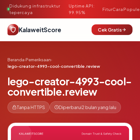
Didukung infrastruktur
Uptime API:
·
Fitur
Cara
Popule
tepercaya
99.95%
KalaweitScore
Cek Gratis
Beranda
›
Pemeriksaan
›
lego-creator-4993-cool-convertible.review
lego-creator-4993-cool-
convertible.review
Tanpa HTTPS
Diperbarui
2 bulan yang lalu