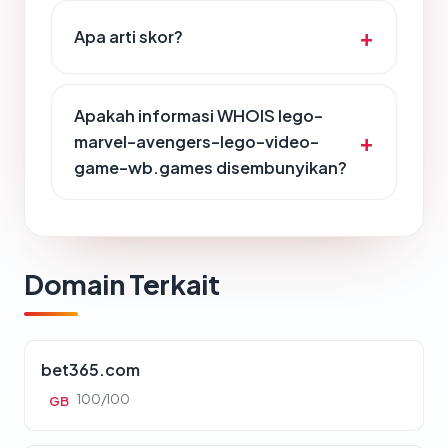
Apa arti skor?
Apakah informasi WHOIS lego-
marvel-avengers-lego-video-
game-wb.games disembunyikan?
Domain Terkait
bet365.com
100/100
GB