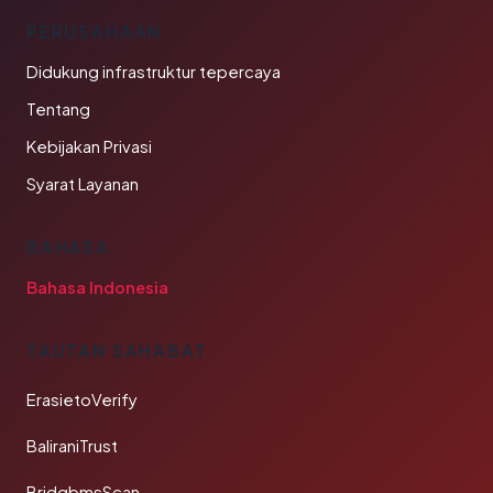
PERUSAHAAN
Didukung infrastruktur tepercaya
Tentang
Kebijakan Privasi
Syarat Layanan
BAHASA
Bahasa Indonesia
TAUTAN SAHABAT
ErasietoVerify
BaliraniTrust
BridgbmsScan