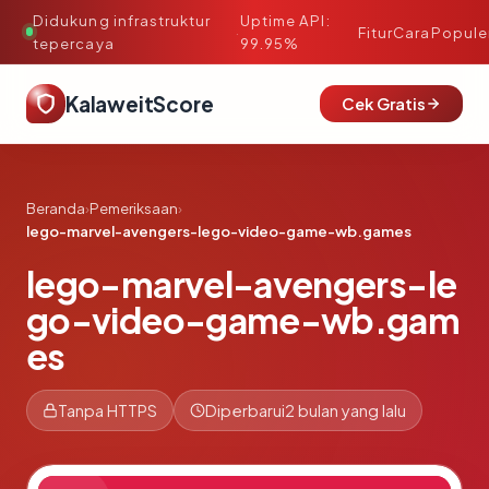
Didukung infrastruktur
Uptime API:
·
Fitur
Cara
Popule
tepercaya
99.95%
KalaweitScore
Cek Gratis
Beranda
›
Pemeriksaan
›
lego-marvel-avengers-lego-video-game-wb.games
lego-marvel-avengers-le
go-video-game-wb.gam
es
Tanpa HTTPS
Diperbarui
2 bulan yang lalu