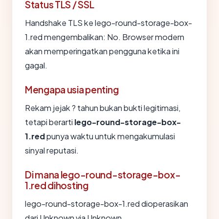
Status TLS / SSL
Handshake TLS ke lego-round-storage-box-
1.red mengembalikan: No. Browser modern
akan memperingatkan pengguna ketika ini
gagal.
Mengapa usia penting
Rekam jejak ? tahun bukan bukti legitimasi,
tetapi berarti
lego-round-storage-box-
1.red
punya waktu untuk mengakumulasi
sinyal reputasi.
Di mana lego-round-storage-box-
1.red dihosting
lego-round-storage-box-1.red dioperasikan
dari Unknown via Unknown.