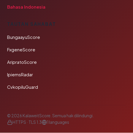
Bahasa Indonesia
TAUTAN SAHABAT
BungaayuScore
FxgeneScore
AripratoScore
IpiemsRadar
CvkopiluGuard
© 2026 KalaweitScore. Semua hak dilindungi.
HTTPS · TLS 1.3
1 languages