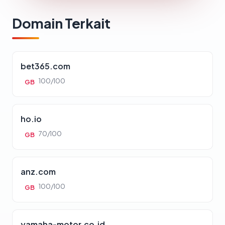
Domain Terkait
bet365.com
100/100
GB
ho.io
70/100
GB
anz.com
100/100
GB
yamaha-motor.co.id