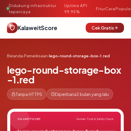
Didukung infrastruktur
Uptime API:
·
Fitur
Cara
Popule
tepercaya
99.95%
KalaweitScore
Cek Gratis
Beranda
›
Pemeriksaan
›
lego-round-storage-box-1.red
lego-round-storage-box
-1.red
Tanpa HTTPS
Diperbarui
2 bulan yang lalu