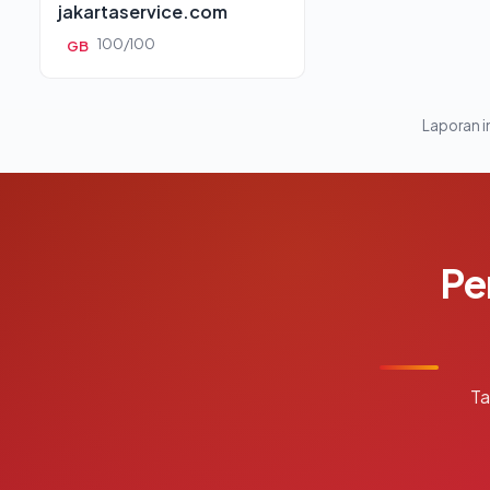
jakartaservice.com
100/100
GB
Laporan in
Pe
Ta