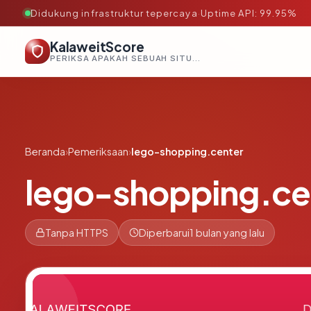
Didukung infrastruktur tepercaya
·
Uptime API: 99.95%
KalaweitScore
PERIKSA APAKAH SEBUAH SITUS AMAN, TEPERCAYA, DAN TERVERIFIKASI DALAM HITUNGAN DETIK.
Beranda
›
Pemeriksaan
›
lego-shopping.center
lego-shopping.ce
Tanpa HTTPS
Diperbarui
1 bulan yang lalu