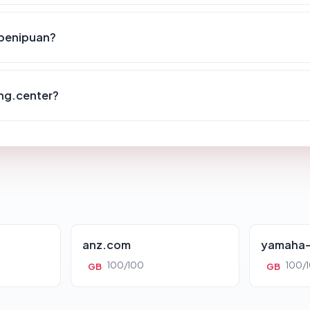
 penipuan?
ng.center?
anz.com
yamaha-
100/100
100/
GB
GB