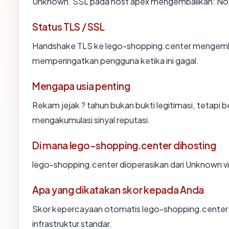
Unknown. SSL pada host apex mengembalikan: No
Status TLS / SSL
Handshake TLS ke lego-shopping.center mengemb
memperingatkan pengguna ketika ini gagal.
Mengapa usia penting
Rekam jejak ? tahun bukan bukti legitimasi, tetapi b
mengakumulasi sinyal reputasi.
Di mana lego-shopping.center dihosting
lego-shopping.center dioperasikan dari Unknown v
Apa yang dikatakan skor kepada Anda
Skor kepercayaan otomatis lego-shopping.center 
infrastruktur standar.