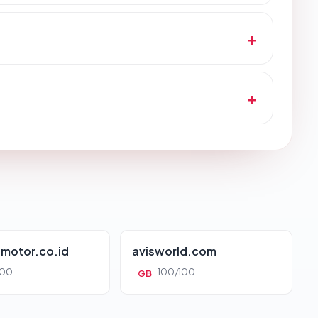
motor.co.id
avisworld.com
100
100/100
GB