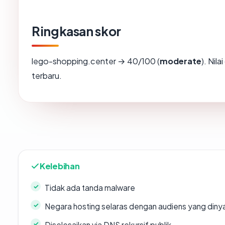
Ringkasan skor
lego-shopping.center → 40/100 (
moderate
). Nil
terbaru.
Kelebihan
Tidak ada tanda malware
Negara hosting selaras dengan audiens yang diny
Diselesaikan via DNS rekursif publik