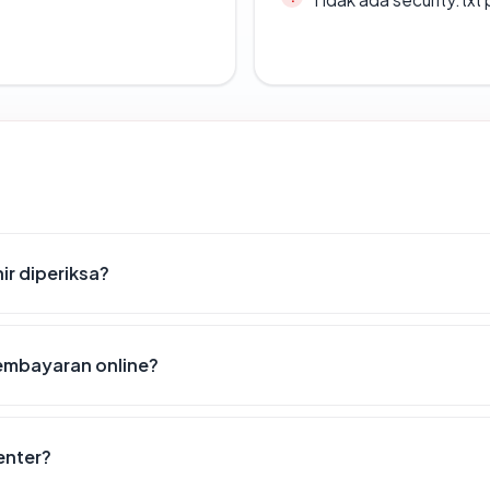
ir diperiksa?
embayaran online?
enter?