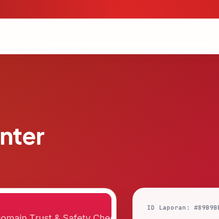
nter
ID Laporan: #89B9B