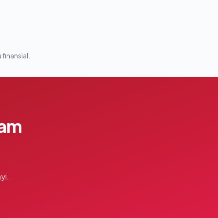
 finansial.
lam
yi.