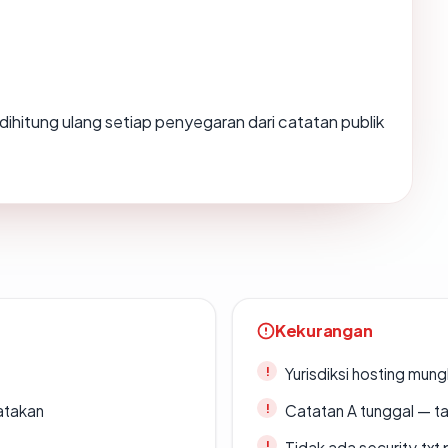
ai dihitung ulang setiap penyegaran dari catatan publik
Kekurangan
Yurisdiksi hosting mun
atakan
Catatan A tunggal — ta
Tidak ada security.txt 