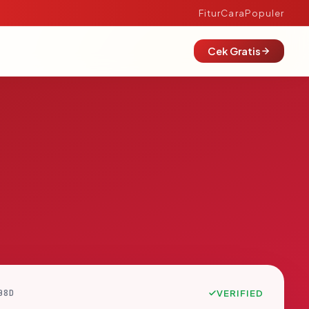
Fitur
Cara
Populer
Cek Gratis
B8D
VERIFIED