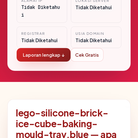
ALAMAT IP
LOKASI SERVER
Tidak Diketahu
Tidak Diketahui
i
REGISTRAR
USIA DOMAIN
Tidak Diketahui
Tidak Diketahui
Laporan lengkap ↓
Cek Gratis
lego-silicone-brick-
ice-cube-baking-
mould-tray.blue — apa