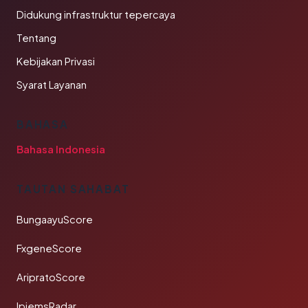
Didukung infrastruktur tepercaya
Tentang
Kebijakan Privasi
Syarat Layanan
BAHASA
Bahasa Indonesia
TAUTAN SAHABAT
BungaayuScore
FxgeneScore
AripratoScore
IpiemsRadar