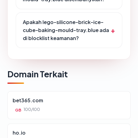
Apakah lego-silicone-brick-ice-
cube-baking-mould-tray.blue ada
di blocklist keamanan?
Domain Terkait
bet365.com
100/100
GB
ho.io