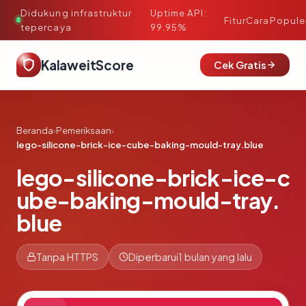
Didukung infrastruktur
Uptime API:
·
Fitur
Cara
Popule
tepercaya
99.95%
KalaweitScore
Cek Gratis
Beranda
›
Pemeriksaan
›
lego-silicone-brick-ice-cube-baking-mould-tray.blue
lego-silicone-brick-ice-c
ube-baking-mould-tray.
blue
Tanpa HTTPS
Diperbarui
1 bulan yang lalu