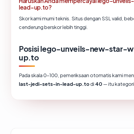
Haruskah Anda mempercayai lego-unveils
lead-up.to?
Skor kami murni teknis. Situs dengan SSL valid, beb
cenderung berskor lebih tinggi.
Posisi lego-unveils-new-star-w
up.to
Pada skala 0-100, pemeriksaan otomatis kami m
last-jedi-sets-in-lead-up.to
di
40
— itu kategor