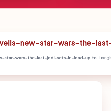
nveils-new-star-wars-the-last
w-star-wars-the-last-jedi-sets-in-lead-up.to
, luang