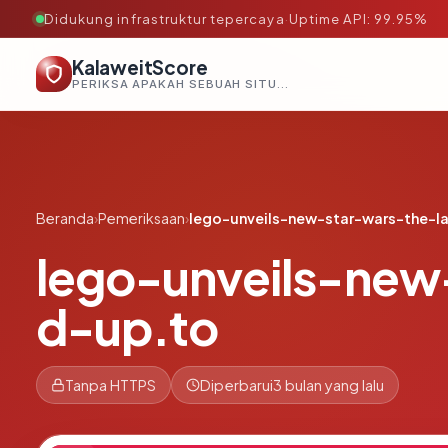
Didukung infrastruktur tepercaya
·
Uptime API: 99.95%
KalaweitScore
PERIKSA APAKAH SEBUAH SITUS AMAN, TEPERCAYA, DAN TERVERIFIKASI DALAM HITUNGAN DETIK.
Beranda
›
Pemeriksaan
›
lego-unveils-new-star-wars-the-la
lego-unveils-new-
d-up.to
Tanpa HTTPS
Diperbarui
3 bulan yang lalu