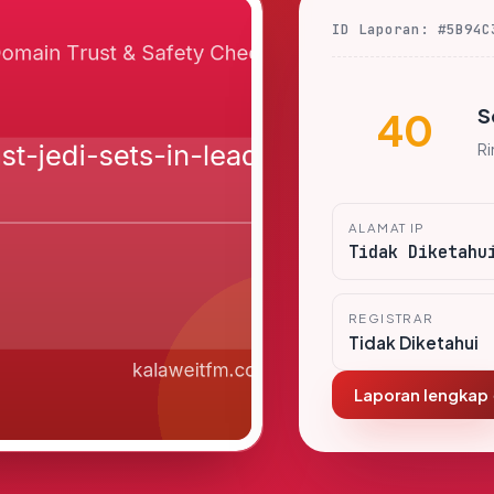
ID Laporan: #5B94C
S
40
R
ALAMAT IP
Tidak Diketahu
REGISTRAR
Tidak Diketahui
Laporan lengkap