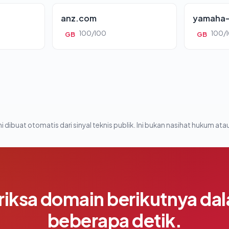
anz.com
yamaha-
100/100
100/
GB
GB
i dibuat otomatis dari sinyal teknis publik. Ini bukan nasihat hukum atau
riksa domain berikutnya da
beberapa detik.