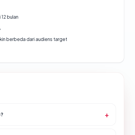
 12 bulan
A
gkin berbeda dari audiens target
o?