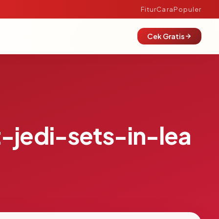
Fitur
Cara
Populer
Cek Gratis
-jedi-sets-in-lea