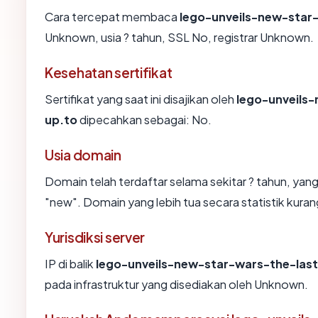
Cara tercepat membaca
lego-unveils-new-star-
Unknown, usia ? tahun, SSL No, registrar Unknown.
Kesehatan sertifikat
Sertifikat yang saat ini disajikan oleh
lego-unveils-
up.to
dipecahkan sebagai: No.
Usia domain
Domain telah terdaftar selama sekitar ? tahun, 
"new". Domain yang lebih tua secara statistik kurang
Yurisdiksi server
IP di balik
lego-unveils-new-star-wars-the-last
pada infrastruktur yang disediakan oleh Unknown.