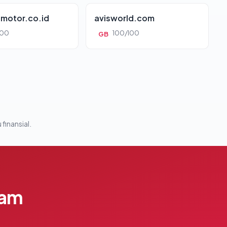
motor.co.id
avisworld.com
100
100/100
GB
 finansial.
lam