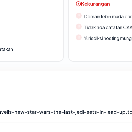
Kekurangan
Domain lebih muda dari
Tidak ada catatan CA
Yurisdiksi hosting mun
atakan
nveils-new-star-wars-the-last-jedi-sets-in-lead-up.t