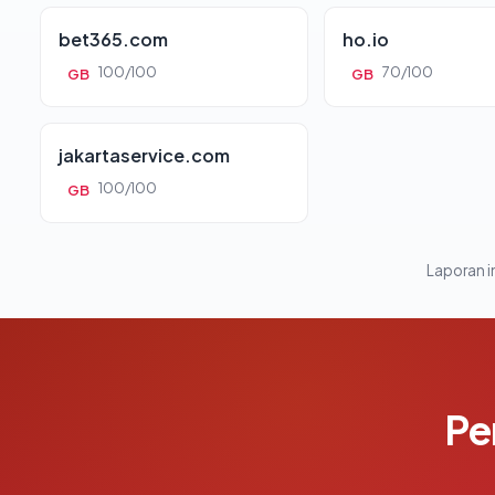
bet365.com
ho.io
100/100
70/100
GB
GB
jakartaservice.com
100/100
GB
Laporan in
Pe