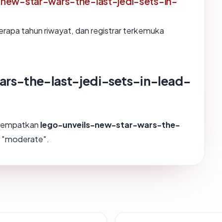
-new-star-wars-the-last-jedi-sets-in-
erapa tahun riwayat, dan registrar terkemuka
ars-the-last-jedi-sets-in-lead-
enempatkan
lego-unveils-new-star-wars-the-
i "moderate".