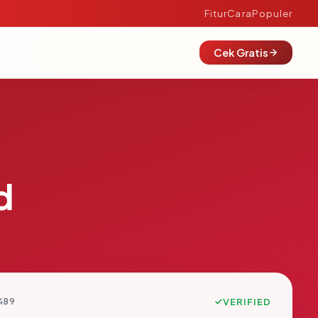
Fitur
Cara
Populer
Cek Gratis
d
4B9
VERIFIED