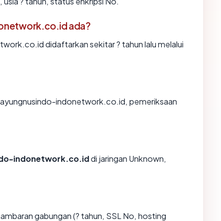
sia ? tahun, status enkripsi No.
onetwork.co.id ada?
k.co.id didaftarkan sekitar ? tahun lalu melalui
mbayungnusindo-indonetwork.co.id, pemeriksaan
do-indonetwork.co.id
di jaringan Unknown,
gambaran gabungan (? tahun, SSL No, hosting