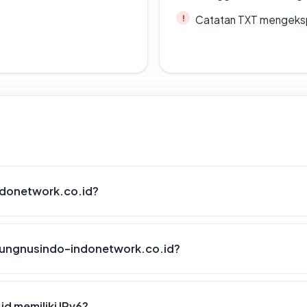
Catatan TXT mengeksp
ndonetwork.co.id?
yungnusindo-indonetwork.co.id?
 memiliki IPv6?