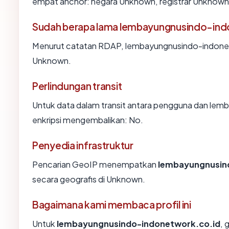
empat anchor: negara Unknown, registrar Unknown, u
Sudah berapa lama lembayungnusindo-ind
Menurut catatan RDAP, lembayungnusindo-indonetwor
Unknown.
Perlindungan transit
Untuk data dalam transit antara pengguna dan le
enkripsi mengembalikan: No.
Penyedia infrastruktur
Pencarian GeoIP menempatkan
lembayungnusin
secara geografis di Unknown.
Bagaimana kami membaca profil ini
Untuk
lembayungnusindo-indonetwork.co.id
, 