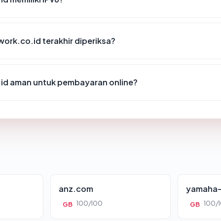
rk.co.id terakhir diperiksa?
d aman untuk pembayaran online?
anz.com
yamaha-
100/100
100/
GB
GB