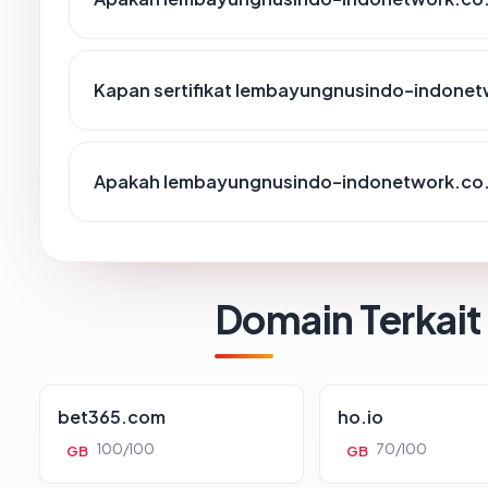
Kapan sertifikat lembayungnusindo-indonetwo
Apakah lembayungnusindo-indonetwork.co.i
Domain Terkait
bet365.com
ho.io
100/100
70/100
GB
GB