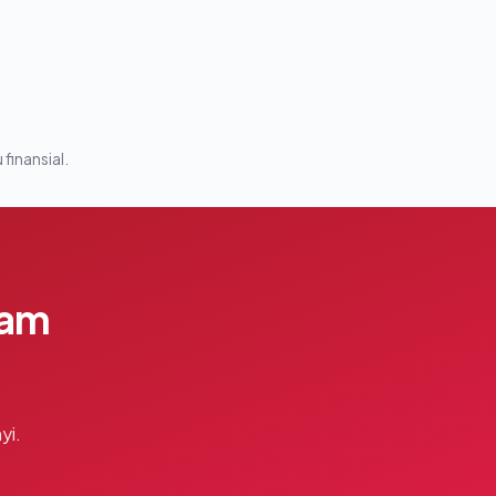
 finansial.
lam
yi.