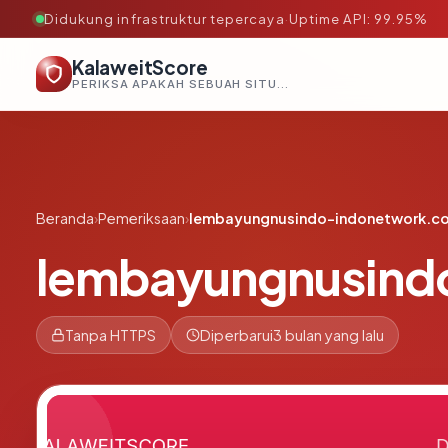
Didukung infrastruktur tepercaya
·
Uptime API: 99.95%
KalaweitScore
PERIKSA APAKAH SEBUAH SITUS AMAN, TEPERCAYA, DAN TERVERIFIKASI DALAM HITUNGAN DETIK.
Beranda
›
Pemeriksaan
›
lembayungnusindo-indonetwork.co
lembayungnusind
Tanpa HTTPS
Diperbarui
3 bulan yang lalu