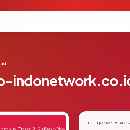
.id
o-indonetwork.co.i
ID Laporan: #DACD1