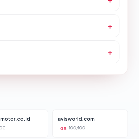
motor.co.id
avisworld.com
100
100/100
GB