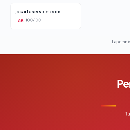
jakartaservice.com
100/100
GB
Laporan in
Pe
Ta