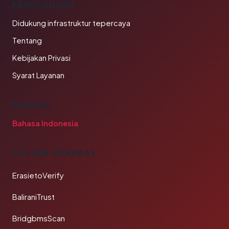
PERUSAHAAN
Didukung infrastruktur tepercaya
Tentang
Kebijakan Privasi
Syarat Layanan
BAHASA
Bahasa Indonesia
TAUTAN SAHABAT
ErasietoVerify
BaliraniTrust
BridgbmsScan