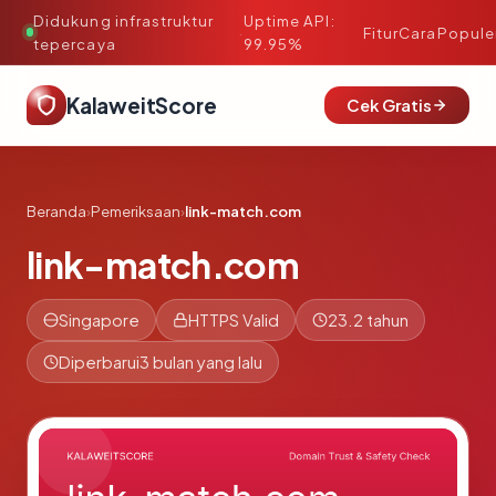
Didukung infrastruktur
Uptime API:
·
Fitur
Cara
Popule
tepercaya
99.95%
KalaweitScore
Cek Gratis
Beranda
›
Pemeriksaan
›
link-match.com
link-match.com
Singapore
HTTPS Valid
23.2 tahun
Diperbarui
3 bulan yang lalu