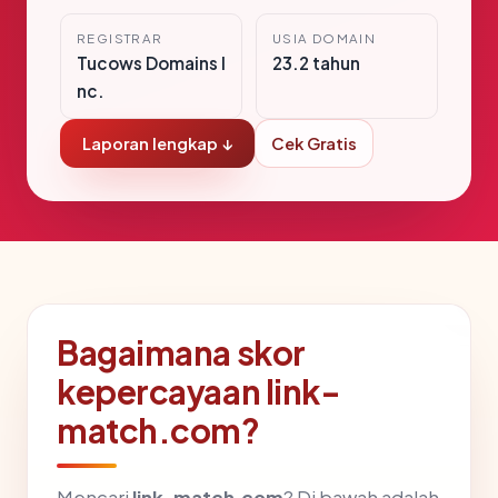
REGISTRAR
USIA DOMAIN
Tucows Domains I
23.2 tahun
nc.
Laporan lengkap ↓
Cek Gratis
Bagaimana skor
kepercayaan link-
match.com?
Mencari
link-match.com
? Di bawah adalah