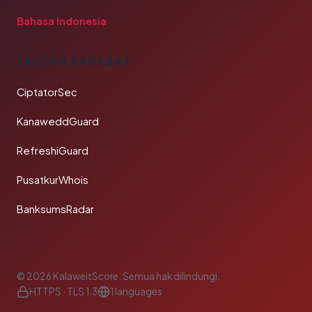
Bahasa Indonesia
TAUTAN SAHABAT
CiptatorSec
KanaweddGuard
RefreshiGuard
PusatkurWhois
BanksumsRadar
© 2026 KalaweitScore. Semua hak dilindungi.
HTTPS · TLS 1.3
1 languages