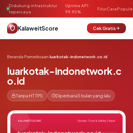
Didukung infrastruktur
Uptime API:
·
Fitur
Cara
Popule
tepercaya
99.95%
KalaweitScore
Cek Gratis
Beranda
›
Pemeriksaan
›
luarkotak-indonetwork.co.id
luarkotak-indonetwork.c
o.id
Tanpa HTTPS
Diperbarui
3 bulan yang lalu