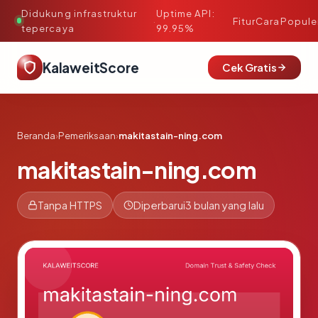
Didukung infrastruktur
Uptime API:
·
Fitur
Cara
Popule
tepercaya
99.95%
KalaweitScore
Cek Gratis
Beranda
›
Pemeriksaan
›
makitastain-ning.com
makitastain-ning.com
Tanpa HTTPS
Diperbarui
3 bulan yang lalu