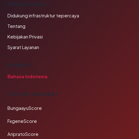
PERUSAHAAN
Didukung infrastruktur tepercaya
Tentang
Kebijakan Privasi
Syarat Layanan
BAHASA
Bahasa Indonesia
TAUTAN SAHABAT
BungaayuScore
FxgeneScore
AripratoScore