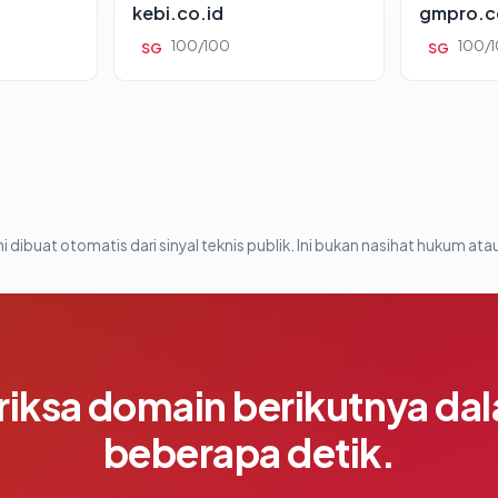
kebi.co.id
gmpro.c
100/100
100/
SG
SG
i dibuat otomatis dari sinyal teknis publik. Ini bukan nasihat hukum atau
riksa domain berikutnya da
beberapa detik.