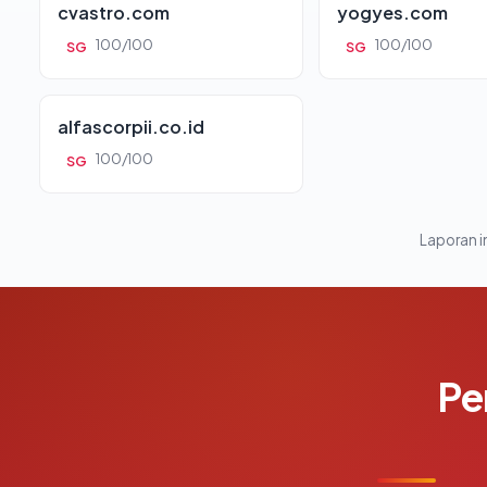
cvastro.com
yogyes.com
100/100
100/100
SG
SG
alfascorpii.co.id
100/100
SG
Laporan in
Pe