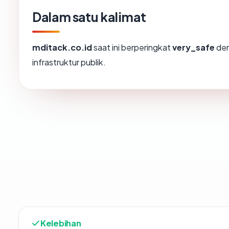
Dalam satu kalimat
mditack.co.id
saat ini berperingkat
very_safe
den
infrastruktur publik.
Kelebihan