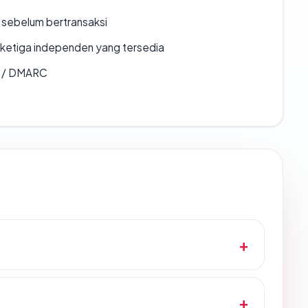
en sebelum bertransaksi
k ketiga independen yang tersedia
F / DMARC