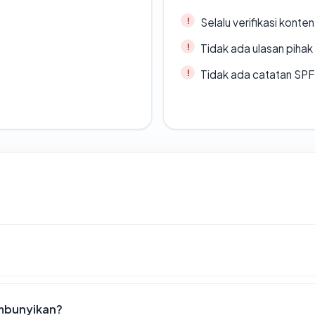
Selalu verifikasi kont
Tidak ada ulasan piha
Tidak ada catatan SP
embunyikan?