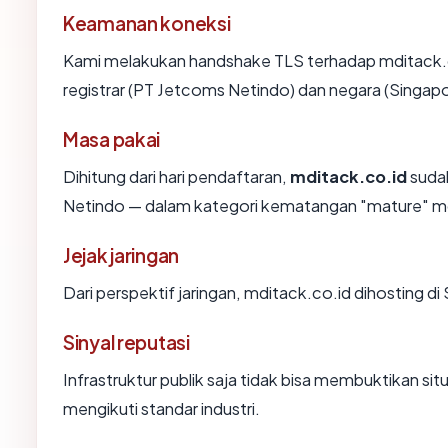
Keamanan koneksi
Kami melakukan handshake TLS terhadap mditack.
registrar (PT Jetcoms Netindo) dan negara (Singap
Masa pakai
Dihitung dari hari pendaftaran,
mditack.co.id
sudah
Netindo — dalam kategori kematangan "mature" m
Jejak jaringan
Dari perspektif jaringan, mditack.co.id dihosting 
Sinyal reputasi
Infrastruktur publik saja tidak bisa membuktikan s
mengikuti standar industri.