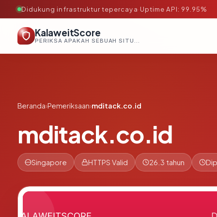
Didukung infrastruktur tepercaya
·
Uptime API: 99.95%
KalaweitScore
PERIKSA APAKAH SEBUAH SITUS AMAN, TEPERCAYA, DAN TERVERIFIKASI DALAM HITUNGAN DETIK.
Beranda
›
Pemeriksaan
›
mditack.co.id
mditack.co.id
Singapore
HTTPS Valid
26.3 tahun
Dip