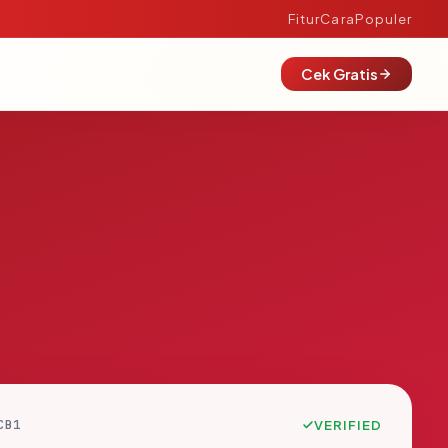
Fitur
Cara
Populer
Cek Gratis
CB1
VERIFIED