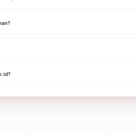
anan?
o.id?