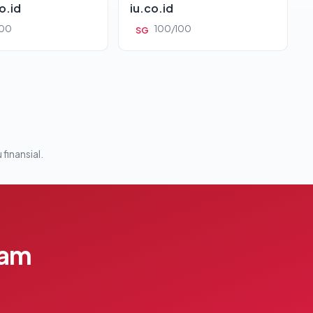
o.id
iu.co.id
100
100/100
SG
 finansial.
lam