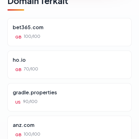
Domain Terkait
bet365.com
100/100
GB
ho.io
70/100
GB
gradle.properties
90/100
US
anz.com
100/100
GB