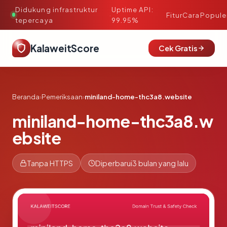
Didukung infrastruktur
Uptime API:
·
Fitur
Cara
Popule
tepercaya
99.95%
KalaweitScore
Cek Gratis
Beranda
›
Pemeriksaan
›
miniland-home-thc3a8.website
miniland-home-thc3a8.w
ebsite
Tanpa HTTPS
Diperbarui
3 bulan yang lalu