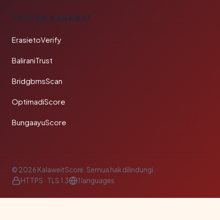
TAUTAN SAHABAT
ErasietoVerify
BaliraniTrust
BridgbmsScan
OptimadiScore
BungaayuScore
© 2026 KalaweitScore. Semua hak dilindungi.
HTTPS · TLS 1.3
1 languages