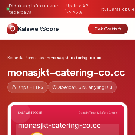
Didukung infrastruktur
Uptime API:
·
Fitur
Cara
Popule
tepercaya
99.95%
KalaweitScore
Cek Gratis
Beranda
›
Pemeriksaan
›
monasjkt-catering-co.cc
monasjkt-catering-co.cc
Tanpa HTTPS
Diperbarui
3 bulan yang lalu