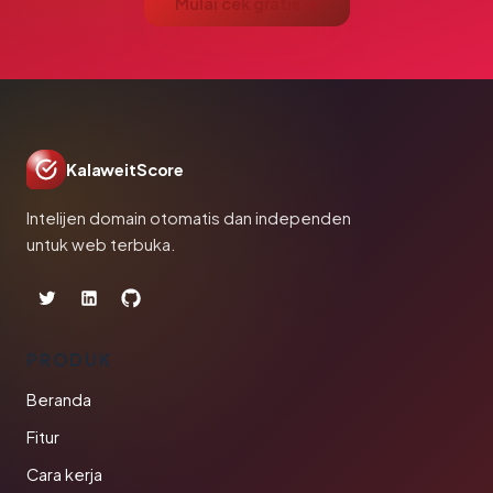
Mulai cek gratis →
KalaweitScore
Intelijen domain otomatis dan independen
untuk web terbuka.
PRODUK
Beranda
Fitur
Cara kerja