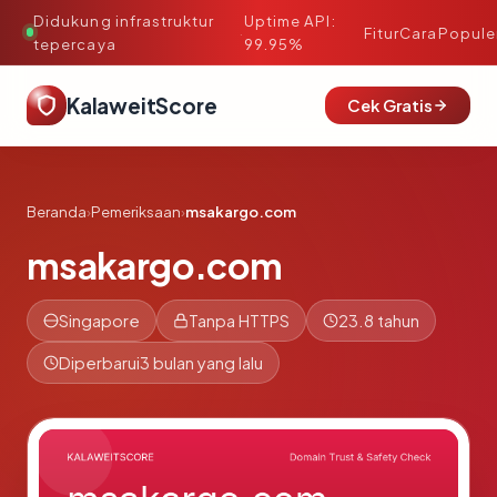
Didukung infrastruktur
Uptime API:
·
Fitur
Cara
Popule
tepercaya
99.95%
KalaweitScore
Cek Gratis
Beranda
›
Pemeriksaan
›
msakargo.com
msakargo.com
Singapore
Tanpa HTTPS
23.8 tahun
Diperbarui
3 bulan yang lalu