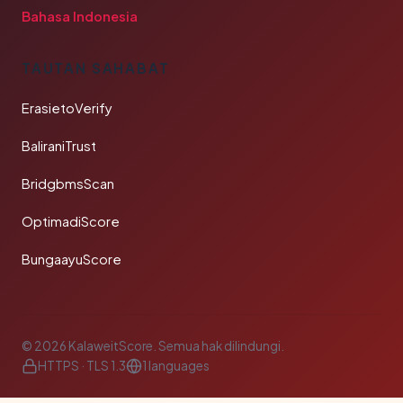
Bahasa Indonesia
TAUTAN SAHABAT
ErasietoVerify
BaliraniTrust
BridgbmsScan
OptimadiScore
BungaayuScore
© 2026 KalaweitScore. Semua hak dilindungi.
HTTPS · TLS 1.3
1 languages