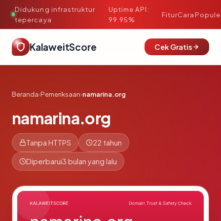
Didukung infrastruktur
Uptime API:
·
Fitur
Cara
Popule
tepercaya
99.95%
KalaweitScore
Cek Gratis
Beranda
›
Pemeriksaan
›
namarina.org
namarina.org
Tanpa HTTPS
22 tahun
Diperbarui
3 bulan yang lalu