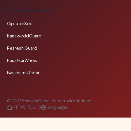
TAUTAN SAHABAT
CiptatorSec
KanaweddGuard
RefreshiGuard
PusatkurWhois
BanksumsRadar
© 2026 KalaweitScore. Semua hak dilindungi.
HTTPS · TLS 1.3
1 languages