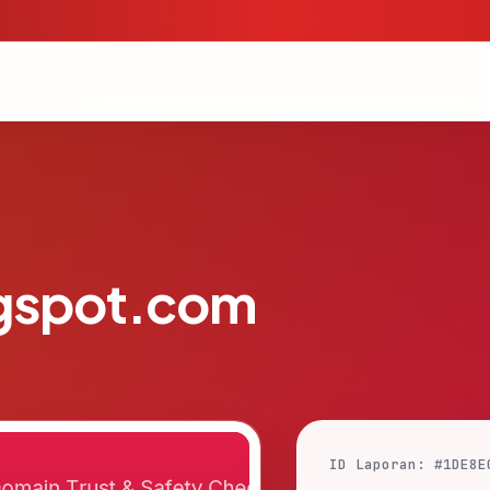
gspot.com
ID Laporan: #1DE8E