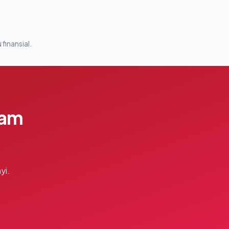
 finansial.
lam
yi.