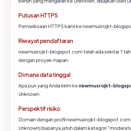
bersih yang mengarah ke Unknown, disajikan oleh
Putusan HTTPS
Pemeriksaan HTTPS kami ke newmusrojkt-blogspo
Riwayat pendaftaran
newmusrojkt-blogspot.com telah ada sekitar ? tah
dengan proyek mapan.
Di mana data tinggal
Apa pun yang Anda kirim ke
newmusrojkt-blogsp
Unknown.
Perspektif risiko
Domain dengan profil newmusrojkt-blogspot.com (u
Unknown) biasanya jatuh dalam kategori "moderate