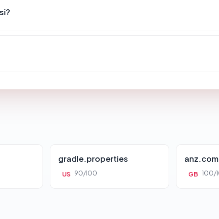
si?
gradle.properties
anz.com
90/100
100/
US
GB