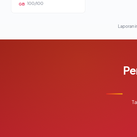
100/100
GB
Laporan in
Pe
Ta