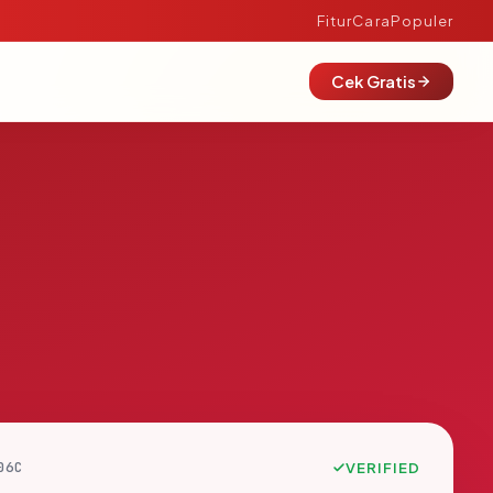
Fitur
Cara
Populer
Cek Gratis
06C
VERIFIED