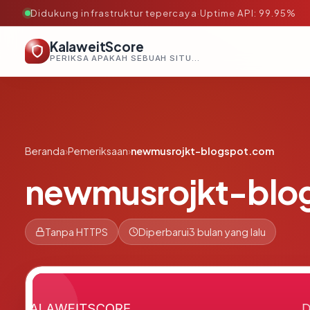
Didukung infrastruktur tepercaya
·
Uptime API: 99.95%
KalaweitScore
PERIKSA APAKAH SEBUAH SITUS AMAN, TEPERCAYA, DAN TERVERIFIKASI DALAM HITUNGAN DETIK.
Beranda
›
Pemeriksaan
›
newmusrojkt-blogspot.com
newmusrojkt-blo
Tanpa HTTPS
Diperbarui
3 bulan yang lalu