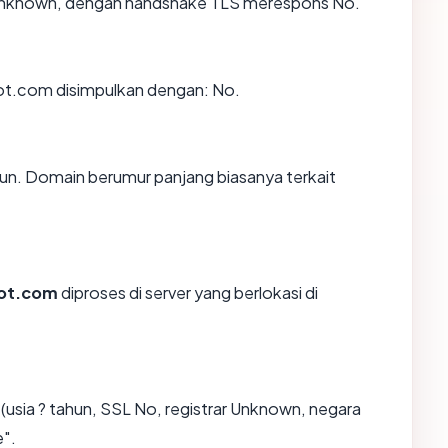
 Unknown, dengan handshake TLS merespons No.
t.com disimpulkan dengan: No.
un. Domain berumur panjang biasanya terkait
ot.com
diproses di server yang berlokasi di
sia ? tahun, SSL No, registrar Unknown, negara
".