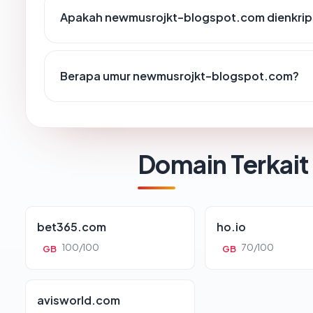
Apakah newmusrojkt-blogspot.com dienkrip
Berapa umur newmusrojkt-blogspot.com?
Domain Terkait
bet365.com
ho.io
100/100
70/100
GB
GB
avisworld.com