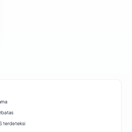
lama
erbatas
S terdeteksi