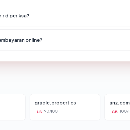
ir diperiksa?
embayaran online?
gradle.properties
anz.com
90/100
100/
US
GB