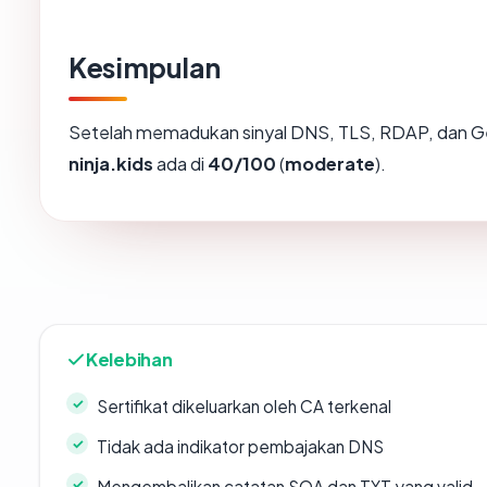
Kesimpulan
Setelah memadukan sinyal DNS, TLS, RDAP, dan Ge
ninja.kids
ada di
40/100
(
moderate
).
Kelebihan
Sertifikat dikeluarkan oleh CA terkenal
Tidak ada indikator pembajakan DNS
Mengembalikan catatan SOA dan TXT yang valid