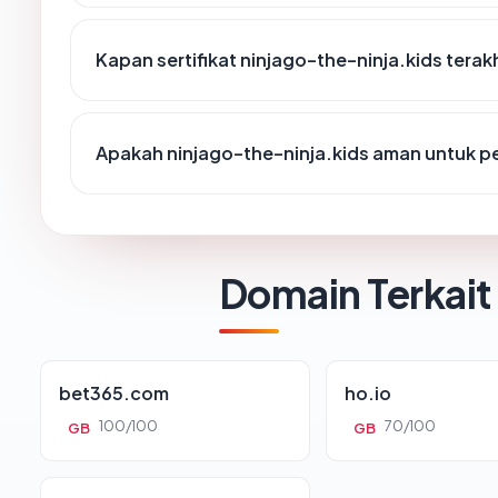
Kapan sertifikat ninjago-the-ninja.kids terakh
Apakah ninjago-the-ninja.kids aman untuk p
Domain Terkait
bet365.com
ho.io
100/100
70/100
GB
GB