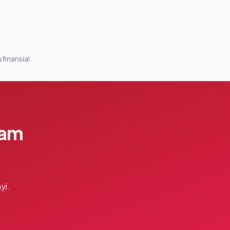
 finansial.
lam
yi.