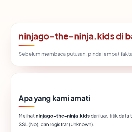
ninjago-the-ninja.kids di
Sebelum membaca putusan, pindai empat fakta
Apa yang kami amati
Melihat
ninjago-the-ninja.kids
dari luar, titik da
SSL (No), dan registrar (Unknown).