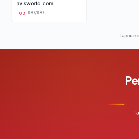
avisworld.com
100/100
GB
Laporan in
Pe
Ta