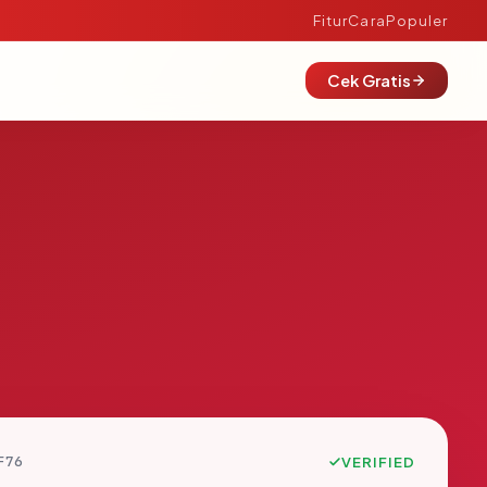
Fitur
Cara
Populer
Cek Gratis
F76
VERIFIED