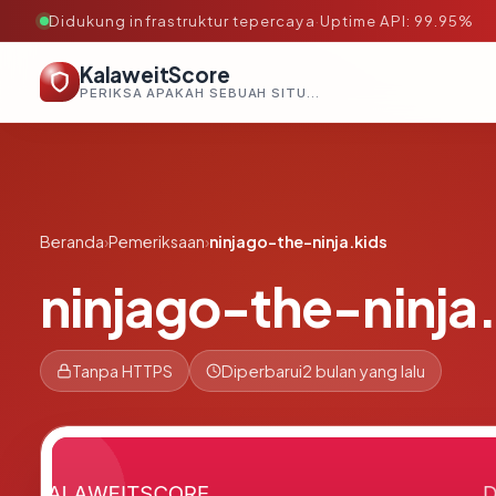
Didukung infrastruktur tepercaya
·
Uptime API: 99.95%
KalaweitScore
PERIKSA APAKAH SEBUAH SITUS AMAN, TEPERCAYA, DAN TERVERIFIKASI DALAM HITUNGAN DETIK.
Beranda
›
Pemeriksaan
›
ninjago-the-ninja.kids
ninjago-the-ninja
Tanpa HTTPS
Diperbarui
2 bulan yang lalu