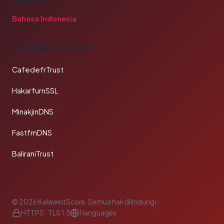
BAHASA
Bahasa Indonesia
TAUTAN SAHABAT
CafedefrTrust
HakarfurnSSL
MinakjinDNS
FastfmDNS
BaliraniTrust
© 2026 KalaweitScore. Semua hak dilindungi.
HTTPS · TLS 1.3
1 languages