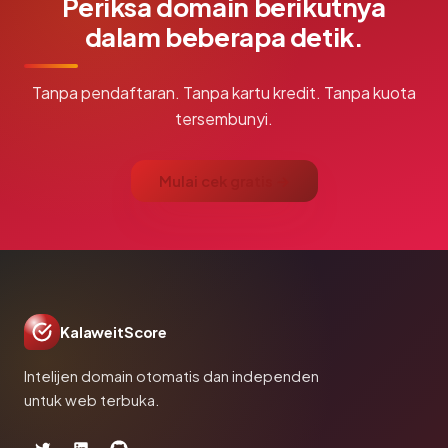
Periksa domain berikutnya
dalam beberapa detik.
Tanpa pendaftaran. Tanpa kartu kredit. Tanpa kuota
tersembunyi.
Mulai cek gratis →
KalaweitScore
Intelijen domain otomatis dan independen
untuk web terbuka.