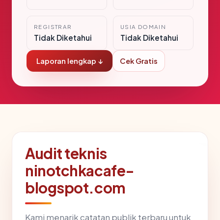
REGISTRAR
USIA DOMAIN
Tidak Diketahui
Tidak Diketahui
Laporan lengkap ↓
Cek Gratis
Audit teknis
ninotchkacafe-
blogspot.com
Kami menarik catatan publik terbaru untuk