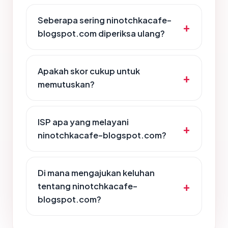
Seberapa sering ninotchkacafe-
blogspot.com diperiksa ulang?
Apakah skor cukup untuk
memutuskan?
ISP apa yang melayani
ninotchkacafe-blogspot.com?
Di mana mengajukan keluhan
tentang ninotchkacafe-
blogspot.com?