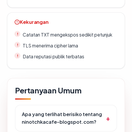
Kekurangan
Catatan TXT mengekspos sedikit petunjuk
TLS menerima cipher lama
Data reputasi publik terbatas
Pertanyaan Umum
Apa yang terlihat berisiko tentang
ninotchkacafe-blogspot.com?