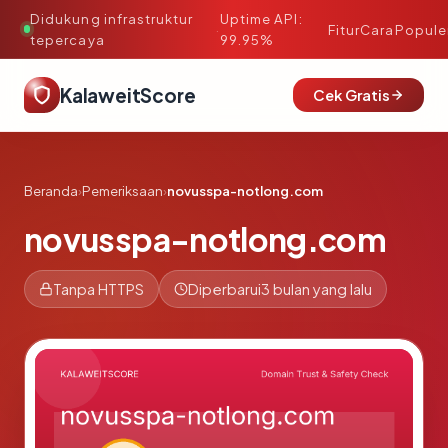
Didukung infrastruktur
Uptime API:
·
Fitur
Cara
Popule
tepercaya
99.95%
KalaweitScore
Cek Gratis
Beranda
›
Pemeriksaan
›
novusspa-notlong.com
novusspa-notlong.com
Tanpa HTTPS
Diperbarui
3 bulan yang lalu