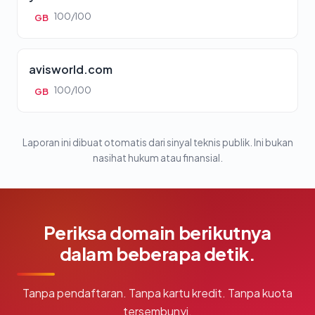
100/100
GB
avisworld.com
100/100
GB
Laporan ini dibuat otomatis dari sinyal teknis publik. Ini bukan
nasihat hukum atau finansial.
Periksa domain berikutnya
dalam beberapa detik.
Tanpa pendaftaran. Tanpa kartu kredit. Tanpa kuota
tersembunyi.