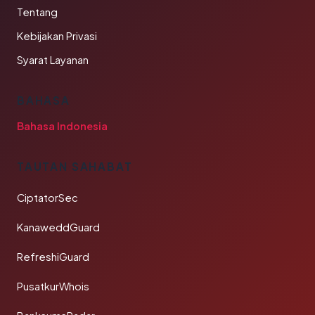
Tentang
Kebijakan Privasi
Syarat Layanan
BAHASA
Bahasa Indonesia
TAUTAN SAHABAT
CiptatorSec
KanaweddGuard
RefreshiGuard
PusatkurWhois