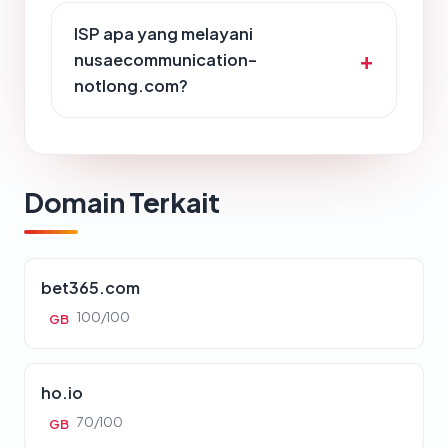
ISP apa yang melayani
nusaecommunication-
notlong.com?
Domain Terkait
bet365.com
100/100
GB
ho.io
70/100
GB