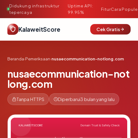
Didukung infrastruktur
Uptime API:
·
Fitur
Cara
Popule
tepercaya
99.95%
KalaweitScore
Cek Gratis
Beranda
›
Pemeriksaan
›
nusaecommunication-notlong.com
nusaecommunication-not
long.com
Tanpa HTTPS
Diperbarui
3 bulan yang lalu