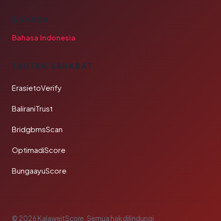
BAHASA
Bahasa Indonesia
TAUTAN SAHABAT
ErasietoVerify
BaliraniTrust
BridgbmsScan
OptimadiScore
BungaayuScore
© 2026 KalaweitScore. Semua hak dilindungi.