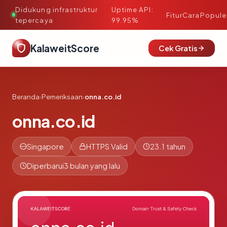
Didukung infrastruktur
Uptime API:
·
Fitur
Cara
Popule
tepercaya
99.95%
KalaweitScore
Cek Gratis
Beranda
›
Pemeriksaan
›
onna.co.id
onna.co.id
Singapore
HTTPS Valid
23.1 tahun
Diperbarui
3 bulan yang lalu