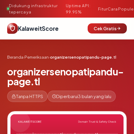
Didukung infrastruktur
Uptime API:
·
Fitur
Cara
Popule
tepercaya
99.95%
KalaweitScore
Cek Gratis
Beranda
›
Pemeriksaan
›
organizersenopatipandu-page.tl
organizersenopatipandu-
page.tl
Tanpa HTTPS
Diperbarui
3 bulan yang lalu