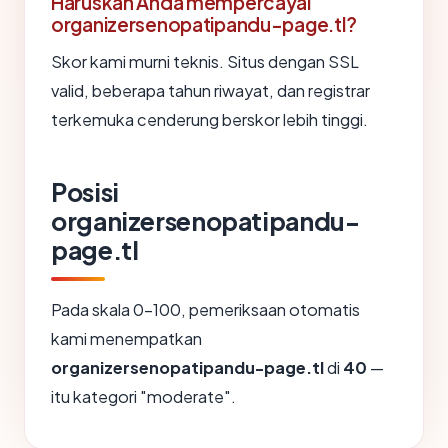
Haruskah Anda mempercayai
organizersenopatipandu-page.tl?
Skor kami murni teknis. Situs dengan SSL
valid, beberapa tahun riwayat, dan registrar
terkemuka cenderung berskor lebih tinggi.
Posisi
organizersenopatipandu-
page.tl
Pada skala 0-100, pemeriksaan otomatis
kami menempatkan
organizersenopatipandu-page.tl
di
40
—
itu kategori "moderate".