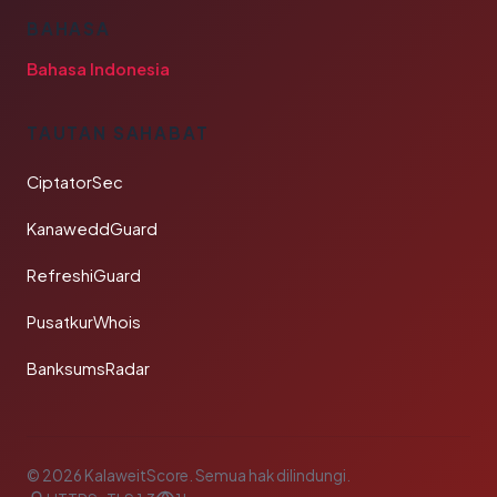
BAHASA
Bahasa Indonesia
TAUTAN SAHABAT
CiptatorSec
KanaweddGuard
RefreshiGuard
PusatkurWhois
BanksumsRadar
© 2026 KalaweitScore. Semua hak dilindungi.